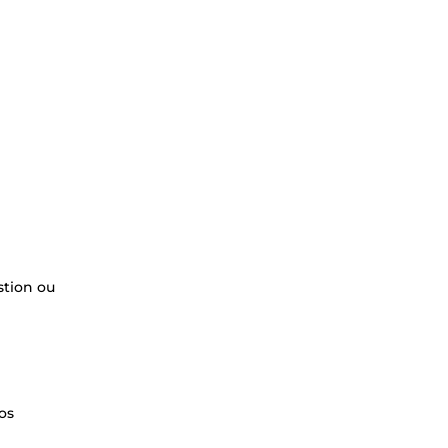
stion ou
os