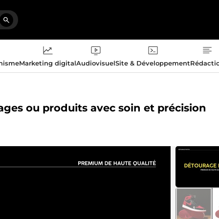
phisme
Marketing digital
Audiovisuel
Site & Développement
Rédacti
mages ou produits avec soin et précision