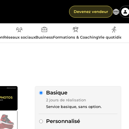
Devenez vendeur
on
Réseaux sociaux
Business
Formations & Coaching
Vie quotidienn
Basique
2 jours de réalisation
Service basique, sans option.
Personnalisé