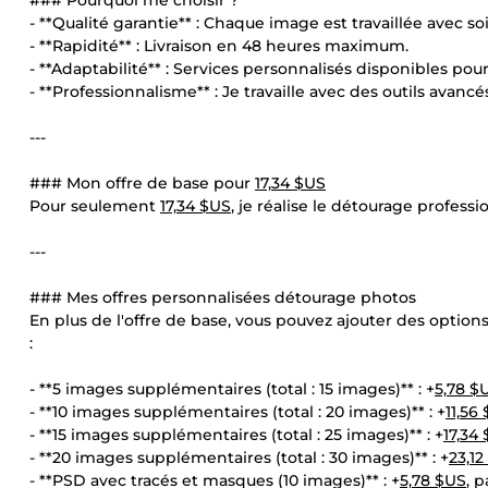
### Pourquoi me choisir ?
- **Qualité garantie** : Chaque image est travaillée avec 
- **Rapidité** : Livraison en 48 heures maximum.
- **Adaptabilité** : Services personnalisés disponibles pou
- **Professionnalisme** : Je travaille avec des outils avanc
---
### Mon offre de base pour
17,34 $US
Pour seulement
17,34 $US
, je réalise le détourage profess
---
### Mes offres personnalisées détourage photos
En plus de l'offre de base, vous pouvez ajouter des opti
:
- **5 images supplémentaires (total : 15 images)** : +
5,78 $
- **10 images supplémentaires (total : 20 images)** : +
11,56
- **15 images supplémentaires (total : 25 images)** : +
17,34
- **20 images supplémentaires (total : 30 images)** : +
23,1
- **PSD avec tracés et masques (10 images)** : +
5,78 $US
, 