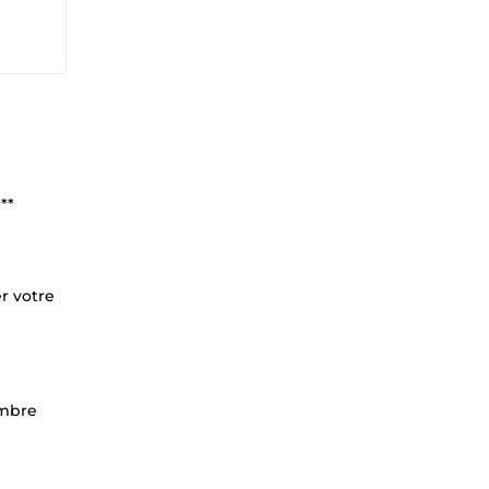
**
r votre
ombre