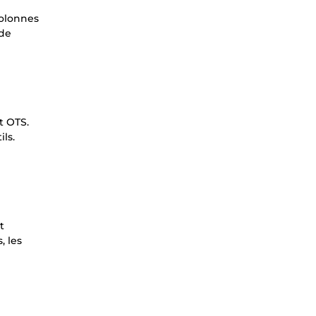
colonnes
 de
t OTS.
ls.
t
, les