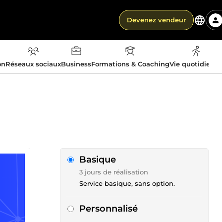
Devenez vendeur
on
Réseaux sociaux
Business
Formations & Coaching
Vie quotidienn
Basique
3 jours de réalisation
Service basique, sans option.
Personnalisé