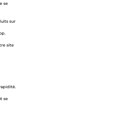
e se
uits sur
op.
re site
apidité.
t se