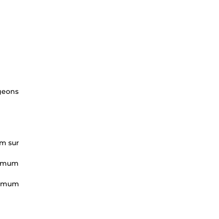
igeons
um sur
aximum
aximum