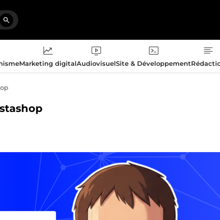
phisme
Marketing digital
Audiovisuel
Site & Développement
Rédacti
hop
restashop