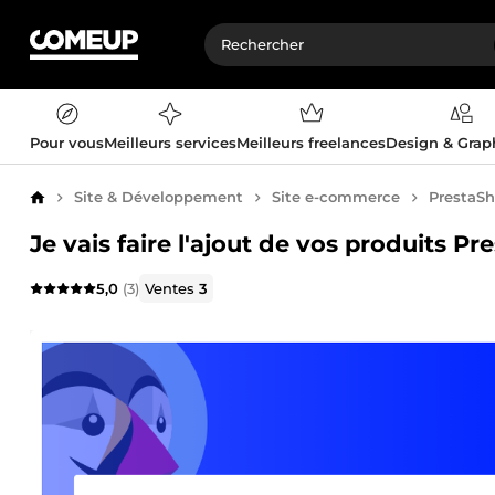
Pour vous
Meilleurs services
Meilleurs freelances
Design & Gra
Site & Développement
Site e-commerce
PrestaS
Accueil
Je vais faire l'ajout de vos produits P
5,0
(3)
Ventes
3