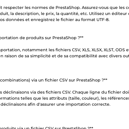
oit respecter les normes de PrestaShop. Assurez-vous que les 
, la description, le prix, la quantité, etc. Utilisez un éditeur
s données et enregistrez le fichier au format UTF-8.
mportation de produits sur PrestaShop ?**
mportation, notamment les fichiers CSV, XLS, XLSX, XLST, ODS e
raison de sa simplicité et de sa compatibilité avec divers outi
(combinations) via un fichier CSV sur PrestaShop ?**
déclinaisons via des fichiers CSV. Chaque ligne du fichier doi
tions telles que les attributs (taille, couleur), les références
es déclinaisons afin d'assurer une importation correcte.
roduits via un fichier CSV sur PrestaShop ?**