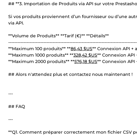
## **3. Importation de Produits via API sur votre Prestash
Si vos produits proviennent d’un fournisseur ou d’une au
via API.
**Volume de Produits** **Tarif (€)** **Détails**
------------------------------------------------------------------------------------
**Maximum 100 produits** **
86,43 $US
** Connexion API + 
**Maximum 1000 produits** **
328,42 $US
** Connexion API 
**Maximum 2000 produits** **
576,18 $US
** Connexion API 
## Alors n'attendez plus et contactez nous maintenant !
---
## FAQ
---
**Q1. Comment préparer correctement mon fichier CSV pou