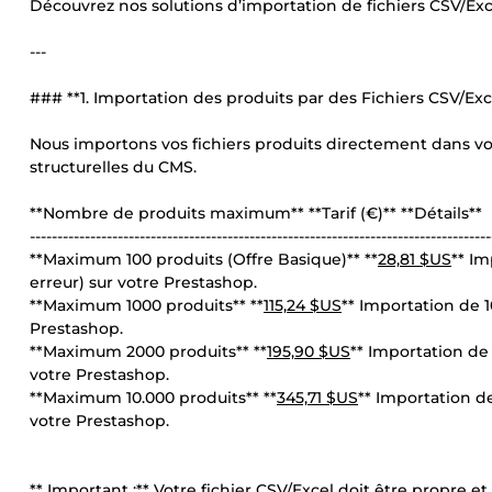
Découvrez nos solutions d’importation de fichiers CSV/Exce
---
### **1. Importation des produits par des Fichiers CSV/Exc
Nous importons vos fichiers produits directement dans v
structurelles du CMS.
**Nombre de produits maximum** **Tarif (€)** **Détails**
------------------------------------------------------------------------------------
**Maximum 100 produits (Offre Basique)** **
28,81 $US
** Im
erreur) sur votre Prestashop.
**Maximum 1000 produits** **
115,24 $US
** Importation de 1
Prestashop.
**Maximum 2000 produits** **
195,90 $US
** Importation de 
votre Prestashop.
**Maximum 10.000 produits** **
345,71 $US
** Importation de
votre Prestashop.
** Important :** Votre fichier CSV/Excel doit être propre et