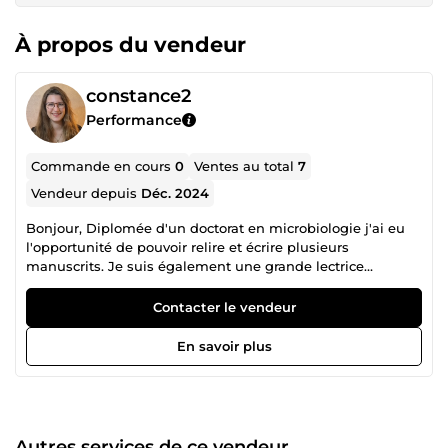
À propos du vendeur
constance2
Performance
Commande en cours
0
Ventes au total
7
Vendeur depuis
Déc. 2024
Bonjour, Diplomée d'un doctorat en microbiologie j'ai eu
l'opportunité de pouvoir relire et écrire plusieurs
manuscrits. Je suis également une grande lectrice
(fantasy, romance.. mais pas que!) et je voudrais mettre en
commun ces 2 profils. Je serai ravie de pouvoir relire et
Contacter le vendeur
donner mon avis (objectif!) sur votre livre.
En savoir plus
Autres services de ce vendeur