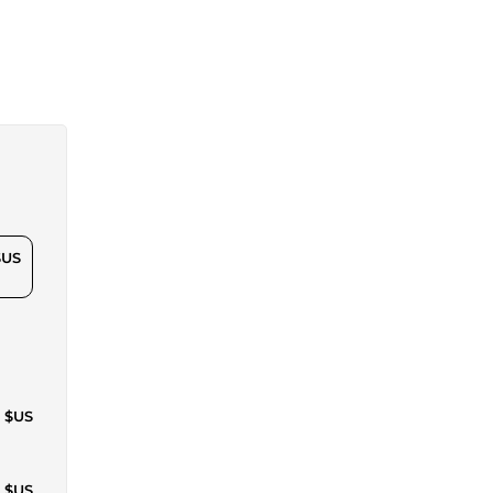
$US
3 $US
7 $US