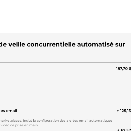
de veille concurrentielle automatisé sur
187,70 
tes email
+ 125,1
marketplaces. Inclut la configuration des alertes email automatiques
 vidéo de prise en main.
+ 62,5