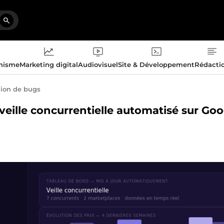
phisme
Marketing digital
Audiovisuel
Site & Développement
Rédacti
tion de bugs
 veille concurrentielle automatisé sur Go