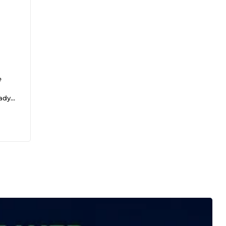
e
eady
e-
k