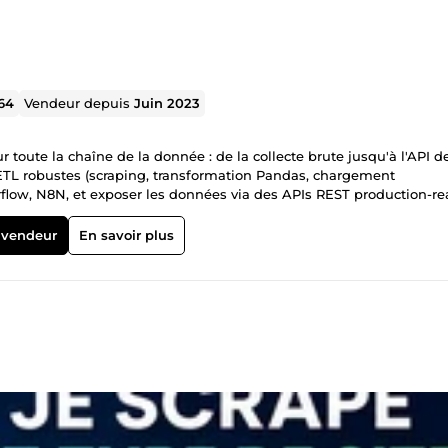
64
Vendeur depuis
Juin 2023
 toute la chaîne de la donnée : de la collecte brute jusqu'à l'API d
ETL robustes (scraping, transformation Pandas, chargement
flow, N8N, et exposer les données via des APIs REST production-r
rate limiting. Je maîtrise également l'architecture async (Celery +
c GitHub Actions. Mes projets récents couvrent le tracking de prix 
 vendeur
En savoir plus
 immobilières — tous open source, documentés et déployés. Stac
PostgreSQL · MongoDB · Celery · Redis · Docker. Disponible