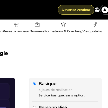
Devenez vendeur
on
Réseaux sociaux
Business
Formations & Coaching
Vie quotidienn
ogle
Basique
4 jours de réalisation
Service basique, sans option.
Personnalisé