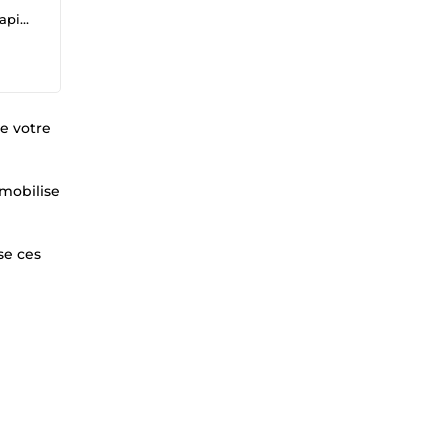
ping
de votre
 mobilise
se ces