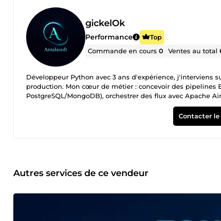
gickelOk
Performance
Top
Commande en cours
0
Ventes au total
Développeur Python avec 3 ans d'expérience, j'interviens sur
production. Mon cœur de métier : concevoir des pipelines 
PostgreSQL/MongoDB), orchestrer des flux avec Apache Air
(FastAPI, Django/DRF) avec auth JWT/OAuth2, pagination et 
Redis), le déploiement Docker et l'automatisation CI/CD ave
Contacter le
commerce, la comparaison de médicaments et les données
principale : Python · FastAPI · Django · Airflow · Pandas · 
immédiatement pour des missions freelance en remote.
Autres services de ce vendeur