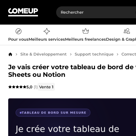
Pour vous
Meilleurs services
Meilleurs freelances
Design & Gra
Site & Développement
Support technique
Correc
Accueil
Je vais créer votre tableau de bord de
Sheets ou Notion
5,0
(1)
Vente
1