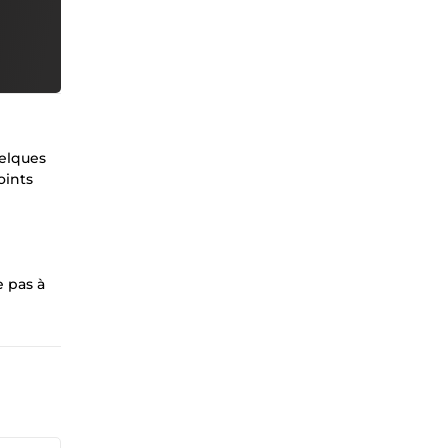
uelques
oints
e pas à