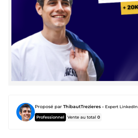
Proposé par
ThibautTrezieres
•
Expert LinkedIn &
Professionnel
Vente au total
0