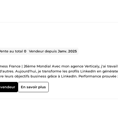
Vente au total
0
Vendeur depuis
Janv. 2025
ness France | 26ème Mondial Avec mon agence Verticaly, j'ai travail
d'autres. Aujourd'hui, je transforme les profils LinkedIn en générat
dre leurs objectifs business grâce à LinkedIn. Performance prouvée 
✅ 100+ clients satisfaits ✅ Support 7j/7 Mes services pour domine
 vendeur
En savoir plus
i pour une stratégie sur-mesure.