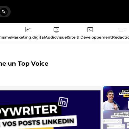
phisme
Marketing digital
Audiovisuel
Site & Développement
Rédacti
me un Top Voice