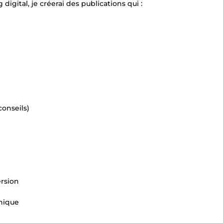
igital, je créerai des publications qui :
onseils)
ersion
nique