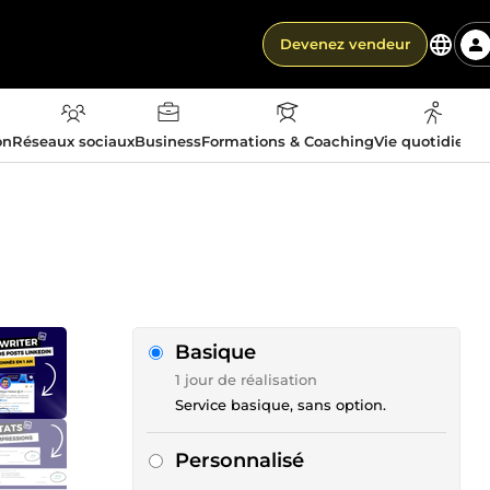
Devenez vendeur
on
Réseaux sociaux
Business
Formations & Coaching
Vie quotidienn
Basique
1 jour de réalisation
Service basique, sans option.
Personnalisé