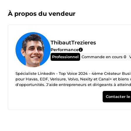
À propos du vendeur
ThibautTrezieres
Performance
Professionnel
Commande en cours
0
Spécialiste LinkedIn - Top Voice 2024 - 4ème Créateur Busi
pour Havas, EDF, Verisure, Volvo, Nexity et Canal+ et biens 
d'opportunités. J'aide entrepreneurs et dirigeants à attein
De 4K à 20K abonnés en 12 mois ✅ Top Voice LinkedIn 2024 
votre marché : Optimisation de profil premium Personal branding d'expert SEO LinkedIn avancé Storytelling professionnel Design
Contacter le
visuel percutant Rédaction de posts Linkedin Publications performantes Copywriting professionnel Calendrier éditorial sur mesure
Prêt à devenir incontournable sur LinkedIn ? Contactez-mo