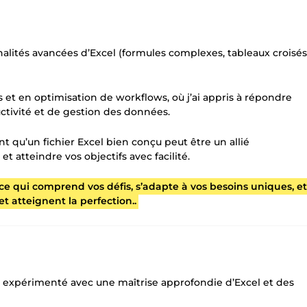
nalités avancées d’Excel (formules complexes, tableaux croisés
 et en optimisation de workflows, où j’ai appris à répondre
ctivité et de gestion des données.
ent qu’un fichier Excel bien conçu peut être un allié
 atteindre vos objectifs avec facilité.
ance qui comprend vos défis, s’adapte à vos besoins uniques, et
et atteignent la perfection..
r expérimenté avec une maîtrise approfondie d’Excel et des