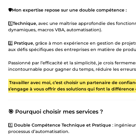
🛡️Mon expertise repose sur une double compétence :
1️⃣
Technique
, avec une maîtrise approfondie des fonction
dynamiques, macros VBA, automatisation).
2️⃣
Pratique
, grâce à mon expérience en gestion de projets
aux défis spécifiques des entreprises en matière de produ
Passionné par l’efficacité et la simplicité, je crois fermem
incontournable pour gagner du temps, réduire les erreurs et
Travailler avec moi, c’est choisir un partenaire de confi
s’engage à vous offrir des solutions qui font la différence 
🎯 Pourquoi choisir mes services ?
1️⃣
Double Compétence Technique et Pratique
: ingénieu
processus d’automatisation.