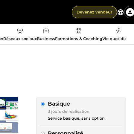
Devenez vendeur
on
Réseaux sociaux
Business
Formations & Coaching
Vie quotidienn
Basique
3 jours de réalisation
Service basique, sans option.
Personnalisé