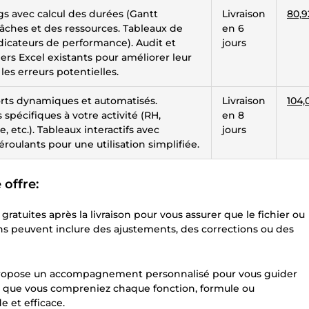
s avec calcul des durées (Gantt
Livraison
80,9
 tâches et des ressources. Tableaux de
en 6
ndicateurs de performance). Audit et
jours
iers Excel existants pour améliorer leur
 les erreurs potentielles.
rts dynamiques et automatisés.
Livraison
104,
spécifiques à votre activité (RH,
en 8
 etc.). Tableaux interactifs avec
jours
oulants pour une utilisation simplifiée.
offre:
 gratuites après la livraison pour vous assurer que le fichier ou
ons peuvent inclure des ajustements, des corrections ou des
je propose un accompagnement personnalisé pour vous guider
sure que vous compreniez chaque fonction, formule ou
 et efficace.