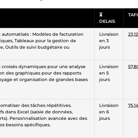
⏳
TAFI
DELAIS
 automatisés : Modèles de facturation
Livraison
23,1
iques, Tableaux pour la gestion de
en 3
e, Outils de suivi budgétaire ou
jours
x croisés dynamiques pour une analyse
Livraison
57,8
ion des graphiques pour des rapports
en 5
toyage et organisation de grandes bases
jours
omatiser des tâches répétitives.
Livraison
75,1
ifs dans Excel (saisie de données,
en 6
ts). Personnalisation avancée avec des
jours
os besoins spécifiques.