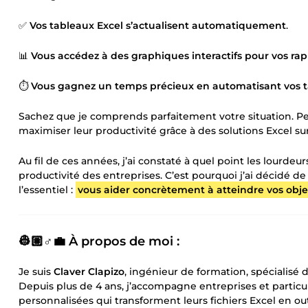
✅
Vos tableaux Excel s’actualisent automatiquement
.
📊
Vous accédez à des graphiques interactifs pour vos rap
⏱️
Vous gagnez un temps précieux en automatisant vos tâ
Sachez que je comprends parfaitement votre situation. Pend
maximiser leur productivité grâce à des solutions Excel sur
Au fil de ces années, j’ai constaté à quel point les lourdeur
productivité des entreprises. C’est pourquoi j’ai décidé d
l’essentiel :
vous aider concrètement à atteindre vos objec
👷🏽♂️💼 À propos de moi
:
Je suis
Claver Clapizo
, ingénieur de formation, spécialisé 
Depuis plus de 4 ans, j’accompagne entreprises et particul
personnalisées qui transforment leurs fichiers Excel en out