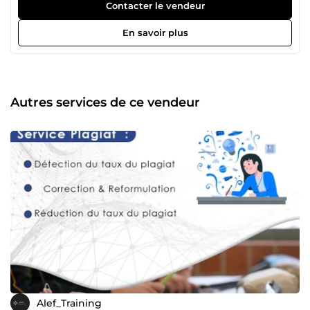
Rédaction et mise en page de vos documents et de vos
Contacter le vendeur
articles scientifiques. Conception de vos CV et rédaction de
vos demandes (emploi, stage, etc). Service encadrement
En savoir plus
des PFE et thèse. Réalisation des études empiriques
(statistiques) par SPSS, R, STATA, Eviews. Programmation
par Python, Matlab et Latex, Beamer etc. Réalisation des
études BTP (Autocad, Archicad, etc) Vous êtes les
BIENVENUES.
Autres services de ce vendeur
Alef_Training