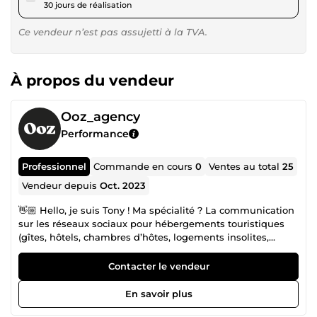
30 jours de réalisation
Ce vendeur n’est pas assujetti à la TVA.
À propos du vendeur
Ooz_agency
Performance
Professionnel
Commande en cours
0
Ventes au total
25
Vendeur depuis
Oct. 2023
👋🏼 Hello, je suis Tony ! Ma spécialité ? La communication
sur les réseaux sociaux pour hébergements touristiques
(gîtes, hôtels, chambres d’hôtes, logements insolites,
campings…). J'accompagne chaque année des dizaines
d'entreprises de la région Auvergne Rhône-Alpes et du
Contacter le vendeur
monde francophone à remplir leurs résas et créer une
communauté de fan sur les réseaux sociaux (Instagram,
En savoir plus
Facebook, TikTok). Je suis passionné de et communication