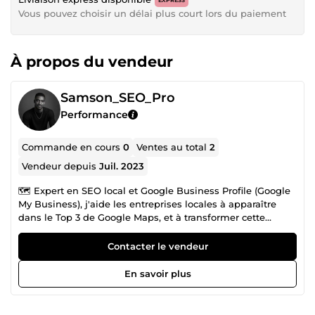
Vous pouvez choisir un délai plus court lors du paiement
À propos du vendeur
Samson_SEO_Pro
Performance
Commande en cours
0
Ventes au total
2
Vendeur depuis
Juil. 2023
🗺️ Expert en SEO local et Google Business Profile (Google
My Business), j'aide les entreprises locales à apparaître
dans le Top 3 de Google Maps, et à transformer cette
visibilité en appels, visites et devis. Depuis plusieurs
années, j'accompagne TPE, artisans, commerces et
Contacter le vendeur
professions libérales dans leur référencement local :
création et optimisation de fiches GMB, gestion des avis
En savoir plus
Google, audit qualité de fiches et stratégie de visibilité
locale. Ce que je fais concrètement : 📍 Création &amp;
optimisation de fiches Google My Business (GMB / GBP) ⭐