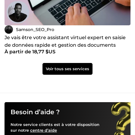
https://comeup.com/fr/service/459639/realiser-un-audit-
qualite-complet-de-vos-fiches-google-my-business-pour-
booster-votre-visibilite
Samson_SEO_Pro
Je vais être votre assistant virtuel expert en saisie
de données rapide et gestion des documents
À partir de 18,77 $US
Voir tous ses services
Besoin d’aide ?
Notre service clients est à votre disposition
sur notre
centre d’aide