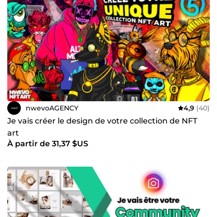
facettes nécessaires pour créer une communauté
engagée, fidèle, et passionnée par votre marque.
Ensemble, nous allons construire une présence qui génère
de vrais résultats. Vous voulez une communauté qui adore
votre marque autant que vous ? Contactez-moi dès
maintenant, et faisons la différence sur ComeUp !
nwevoAGENCY
4,9
(40)
Je vais créer le design de votre collection de NFT
art
À partir de 31,37 $US