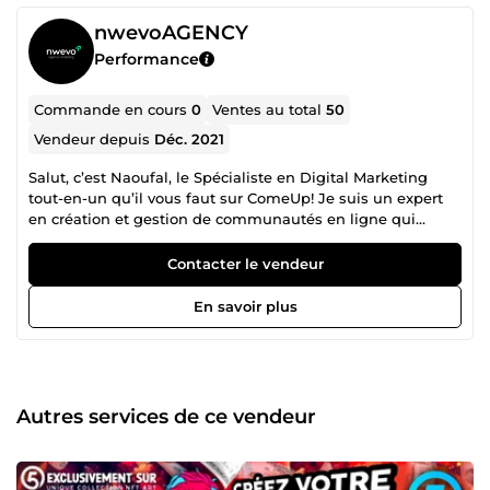
nwevoAGENCY
Performance
Commande en cours
0
Ventes au total
50
Vendeur depuis
Déc. 2021
Salut, c’est Naoufal, le Spécialiste en Digital Marketing
tout-en-un qu’il vous faut sur ComeUp! Je suis un expert
en création et gestion de communautés en ligne qui
marquent les esprits et captent l’attention. Mon objectif ?
Vous aider à transformer votre présence digitale en une
Contacter le vendeur
force incontournable, tout en stimulant l'engagement de
votre audience cible. Avec moi, vous bénéficiez de services
En savoir plus
complets et personnalisés, incluant : Création de contenus
originaux et percutants : textes, visuels et idées alignés
avec l’identité unique de votre marque. Publicités
payantes performantes : stratégie, gestion et optimisation
de campagnes pour maximiser votre ROI. Montage et
Autres services de ce vendeur
retouche de photos et vidéos : des visuels professionnels
et captivants qui feront passer votre marque au niveau
supérieur. Une capacité à adapter votre message, qu’il soit
fun et léger ou sérieux et informatif. Je maîtrise toutes les