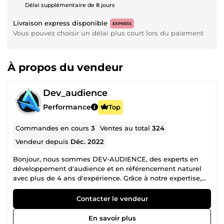
Délai supplémentaire de 8 jours
Livraison express disponible
EXPRESS
Vous pouvez choisir un délai plus court lors du paiement
À propos du vendeur
Dev_audience
Performance
Top
Commandes en cours
3
Ventes au total
324
Vendeur depuis
Déc. 2022
Bonjour, nous sommes DEV-AUDIENCE, des experts en
développement d'audience et en référencement naturel
avec plus de 4 ans d'expérience. Grâce à notre expertise,
nous avons aidé de nombreuses entreprises et
professionnels à améliorer leur visibilité en ligne et à
Contacter le vendeur
attirer un trafic qualifié. ✅ Notre engagement : Vous offrir
des solutions sur mesure et vous fournir un travail de
En savoir plus