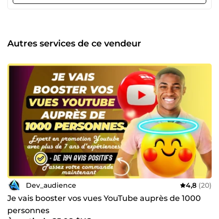
qualité irréprochable pour surpasser vos attentes. 💼 Plus
de 200 clients ont déjà fait appel à nos services, et nous
serions ravis de vous compter parmi nos futurs clients. ✨
Disponibles 24/7, nous sommes toujours prêts à répondre
à vos questions et à vous accompagner dans la réussite de
Autres services de ce vendeur
vos projets. N'hésitez pas à essayer nos services, et
ensemble, faisons de votre présence en ligne un véritable
atout.
Dev_audience
4,8
(20)
Je vais booster vos vues YouTube auprès de 1000
personnes