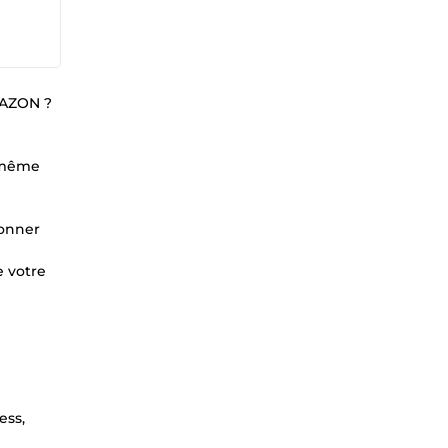
AZON ?
, même
donner
e votre
ess,