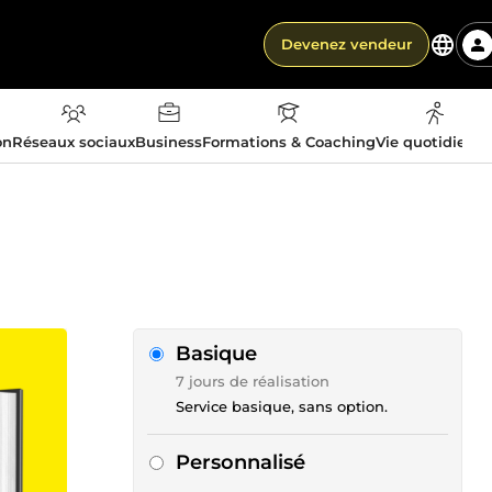
Devenez vendeur
on
Réseaux sociaux
Business
Formations & Coaching
Vie quotidienn
Basique
7 jours de réalisation
Service basique, sans option.
Personnalisé