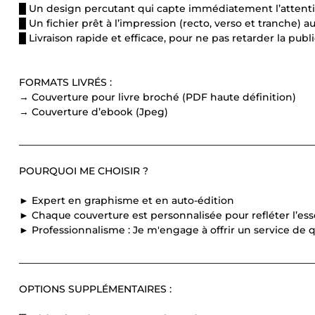
█ Un design percutant qui capte immédiatement l’attenti
█ Un fichier prêt à l’impression (recto, verso et tranche)
█ Livraison rapide et efficace, pour ne pas retarder la publi
FORMATS LIVRÉS :
→ Couverture pour livre broché (PDF haute définition)
→ Couverture d’ebook (Jpeg)
____________________________________________________________
POURQUOI ME CHOISIR ?
► Expert en graphisme et en auto-édition
► Chaque couverture est personnalisée pour refléter l’esse
► Professionnalisme : Je m'engage à offrir un service de q
____________________________________________________________
OPTIONS SUPPLÉMENTAIRES :