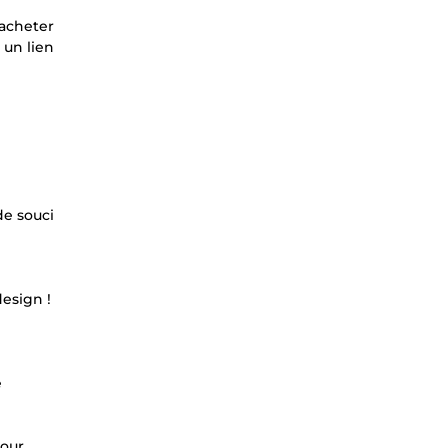
’acheter
 un lien
de souci
esign !
e
pour