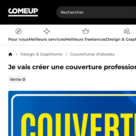
Pour vous
Meilleurs services
Meilleurs freelances
Design & Gra
Design & Graphisme
Couvertures d’ebooks
Accueil
Je vais créer une couverture profession
Vente
0