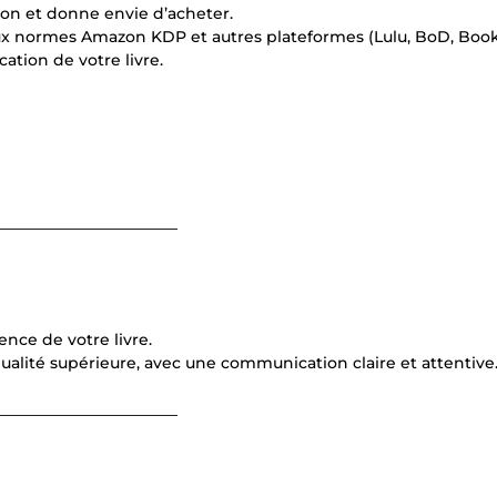
on et donne envie d’acheter.
 aux normes Amazon KDP et autres plateformes (Lulu, BoD, Book
cation de votre livre.
_______________________
nce de votre livre.
ualité supérieure, avec une communication claire et attentive
_______________________