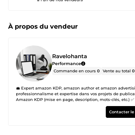
À propos du vendeur
Ravelohanta
Performance
Commande en cours
0
Vente au total
0
💼 Expert amazon KDP, amazon author et amazon advertisi
professionnalisme et expertise dans vos projets de public
Amazon KDP (mise en page, description, mots-clés, etc.) ✅ G
Campagnes Amazon Advertising stratégiques pour booster vo
transformer vos efforts en succès. ✨ Faites confiance à une
Contacter le