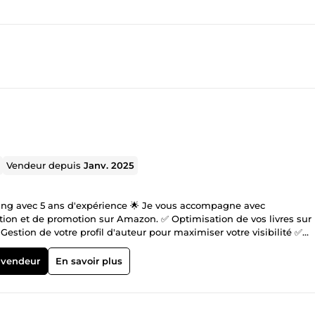
Vendeur depuis
Janv. 2025
ng avec 5 ans d'expérience 🌟 Je vous accompagne avec
ation et de promotion sur Amazon. ✅ Optimisation de vos livres sur
estion de votre profil d'auteur pour maximiser votre visibilité ✅
s ventes 🎯 Mon objectif : vous aider à atteindre vos lecteurs et
 professionnelle passionnée et impliquée dans votre réussite !
 vendeur
En savoir plus