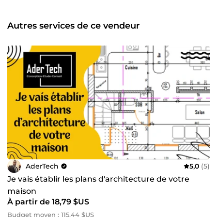
toutes structures (logements, bâtiments industriels,
hangars, abris, garages, stations-service, etc.) Conception
structurelle (tous types) Structures en béton armé
Autres services de ce vendeur
Charpentes métalliques Charpentes en bois Construction
traditionnelle (pierre, pisé, adobe…) Conseil en ingénierie
Métré quantitatif de vos projets
AderTech
5,0
(5)
Je vais établir les plans d'architecture de votre
maison
À partir de 18,79 $US
Budget moyen : 115,44 $US