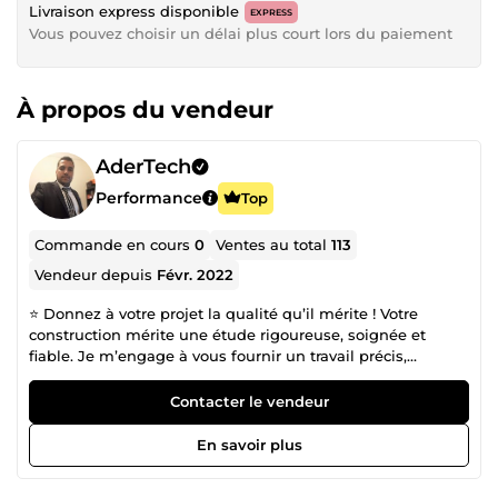
Livraison express disponible
EXPRESS
Vous pouvez choisir un délai plus court lors du paiement
À propos du vendeur
AderTech
Performance
Top
Commande en cours
0
Ventes au total
113
Vendeur depuis
Févr. 2022
⭐ Donnez à votre projet la qualité qu’il mérite ! Votre
construction mérite une étude rigoureuse, soignée et
fiable. Je m’engage à vous fournir un travail précis,
professionnel et parfaitement adapté à vos besoins. 👷‍♂️
Ingénieur en génie civil – plus de 14 ans d’expérience, je
Contacter le vendeur
réalise vos : Plans de coffrage, Structures métalliques,
Plans de renforcement, avec tous les détails d’exécution
En savoir plus
nécessaires pour une réalisation sûre et conforme. 🔧
Prestations complètes : Conception &amp; études de