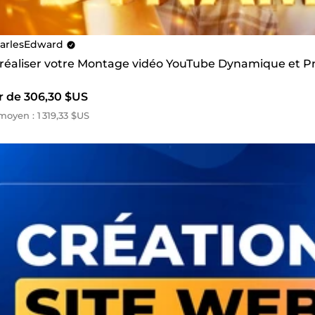
arlesEdward
s réaliser votre Montage vidéo YouTube Dynamique et P
ir de 306,30 $US
oyen : 1 319,33 $US