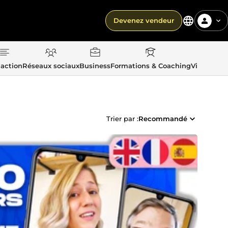
Devenez vendeur
action
Réseaux sociaux
Business
Formations & Coaching
Vie quotid
Trier par :
Recommandé