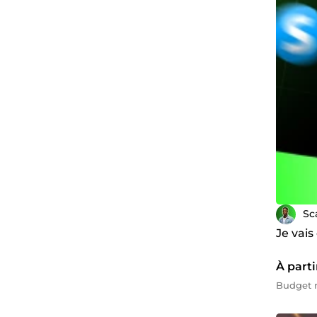
Sc
Je vais
À parti
Budget m