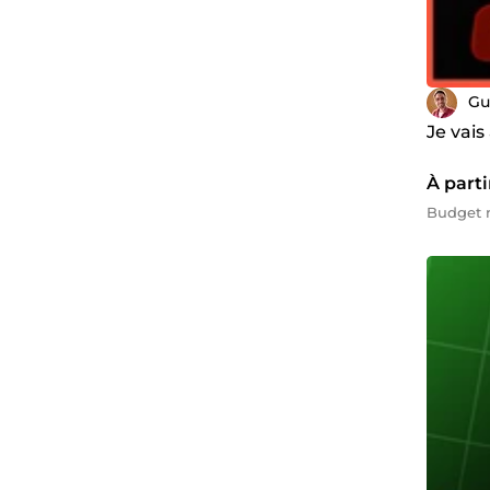
Gu
Je vai
À parti
Budget m