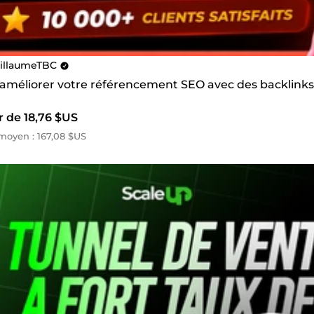
illaumeTBC
s améliorer votre référencement SEO avec des backlinks
r de 18,76 $US
oyen : 167,08 $US