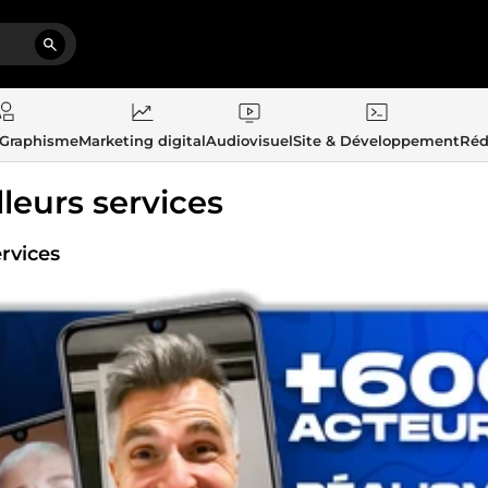
 Graphisme
Marketing digital
Audiovisuel
Site & Développement
Réd
lleurs services
rvices