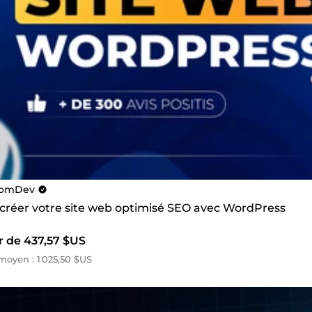
omDev
s créer votre site web optimisé SEO avec WordPress
r de 437,57 $US
oyen : 1 025,50 $US