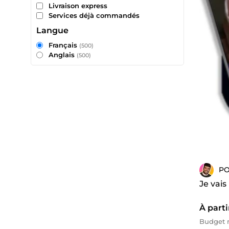
Livraison express
Services déjà commandés
Langue
Français
(500)
Anglais
(500)
P
Je vais
À parti
Budget m