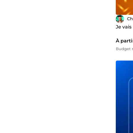
Ch
Je vai
À part
Budget m