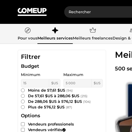
Pour vous
Meilleurs services
Meilleurs freelances
Design &
Mei
Filtrer
Budget
500 se
Minimum
Maximum
$US
$US
Moins de 57,61 $US
(94)
De 57,61 $US à 288,06 $US
(215)
De 288,06 $US à 576,12 $US
(104)
Plus de 576,12 $US
(87)
Options
Vendeurs professionels
Vendeurs vérifiés