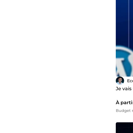
Ec
Je vai
À parti
Budget m