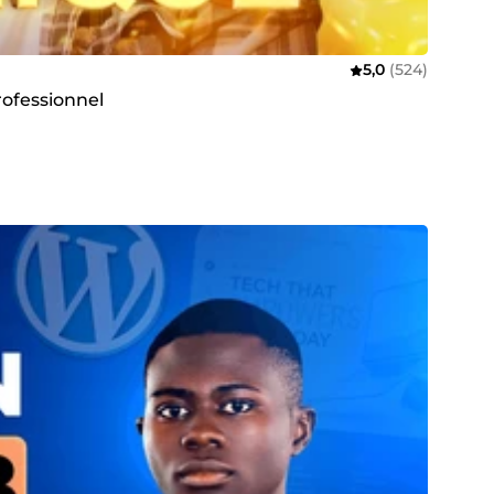
5,0
(524)
rofessionnel