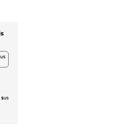
is
$US
7 $US