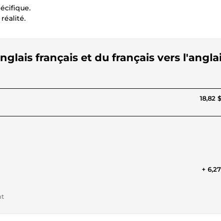
écifique.
éalité.
nglais français et du français vers l'angla
18,82 
+ 6,2
nt