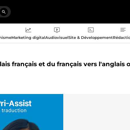
phisme
Marketing digital
Audiovisuel
Site & Développement
Rédacti
ais français et du français vers l'anglais 