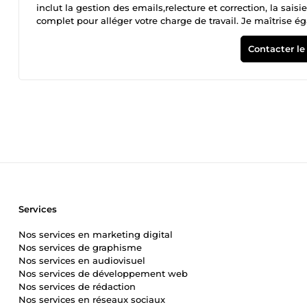
inclut la gestion des emails,relecture et correction, la sais
complet pour alléger votre charge de travail. Je maîtrise é
à vos besoins spécifiques. Je corrige et relis vos documents
disponible pour vous fournir des services de qualité à un 
Contacter le
projets.
Services
Nos services en marketing digital
Nos services de graphisme
Nos services en audiovisuel
Nos services de développement web
Nos services de rédaction
Nos services en réseaux sociaux