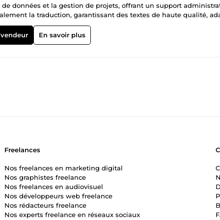
ie de données et la gestion de projets, offrant un support administrat
galement la traduction, garantissant des textes de haute qualité, ad
 pour assurer leur perfection linguistique et leur impact. Je suis
tarif de 6,99 euros de l'heure, prête à vous accompagner dans tous 
 vendeur
En savoir plus
Freelances
Nos freelances en marketing digital
C
Nos graphistes freelance
N
Nos freelances en audiovisuel
D
Nos développeurs web freelance
P
Nos rédacteurs freelance
B
Nos experts freelance en réseaux sociaux