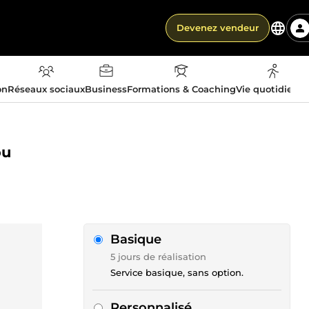
Devenez vendeur
on
Réseaux sociaux
Business
Formations & Coaching
Vie quotidienn
ou
Basique
5 jours de réalisation
Service basique, sans option.
Personnalisé