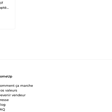
if
aptés
vos
ComeUp
omment ça marche
os valeurs
evenir vendeur
resse
log
FAQ