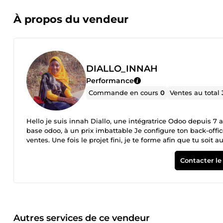
À propos du vendeur
DIALLO_INNAH
Performance
Commande en cours
0
Ventes au total
Hello je suis innah Diallo, une intégratrice Odoo depuis 7 ans, avec mon expérience je t
base odoo, à un prix imbattable Je configure ton back-office et ton front office. Je te crée auss
ventes. Une fois le projet fini, je te forme afin que tu soit
Contacter le
Autres services de ce vendeur