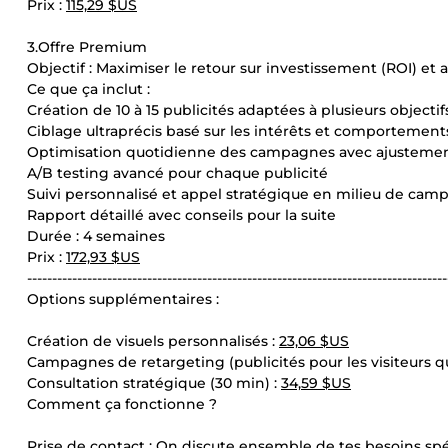
Prix :
115,29 $US
3.Offre Premium
Objectif : Maximiser le retour sur investissement (ROI) et
Ce que ça inclut :
Création de 10 à 15 publicités adaptées à plusieurs object
Ciblage ultraprécis basé sur les intérêts et comportement
Optimisation quotidienne des campagnes avec ajustemen
A/B testing avancé pour chaque publicité
Suivi personnalisé et appel stratégique en milieu de ca
Rapport détaillé avec conseils pour la suite
Durée : 4 semaines
Prix :
172,93 $US
------------------------------------------------------------------------------------
Options supplémentaires :
Création de visuels personnalisés :
23,06 $US
Campagnes de retargeting (publicités pour les visiteurs qu
Consultation stratégique (30 min) :
34,59 $US
Comment ça fonctionne ?
Prise de contact : On discute ensemble de tes besoins spé