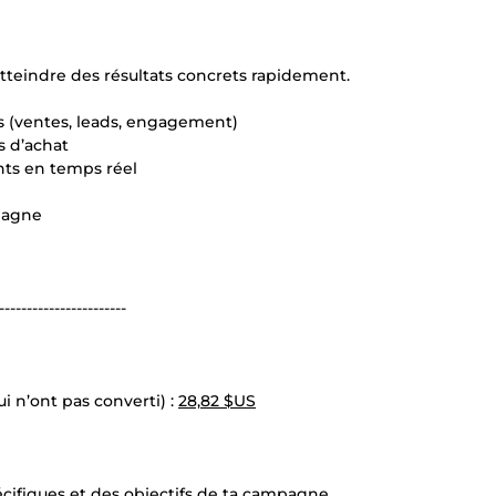
 atteindre des résultats concrets rapidement.
ifs (ventes, leads, engagement)
s d’achat
ts en temps réel
mpagne
-----------------------
i n’ont pas converti) :
28,82 $US
cifiques et des objectifs de ta campagne.