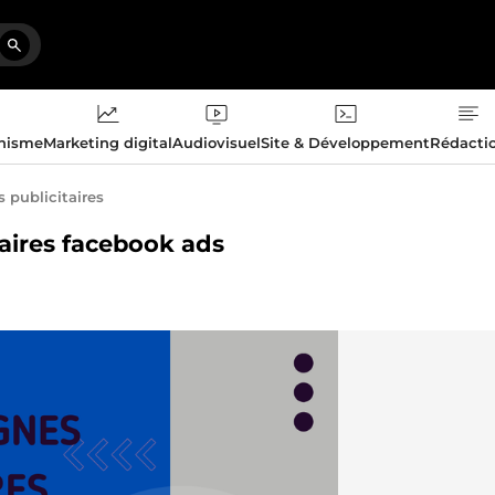
phisme
Marketing digital
Audiovisuel
Site & Développement
Rédacti
publicitaires
taires facebook ads