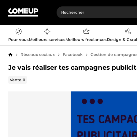
Pour vous
Meilleurs services
Meilleurs freelances
Design & Gra
Réseaux sociaux
Facebook
Gestion de campagnes 
Accueil
Je vais réaliser tes campagnes publici
Vente
0