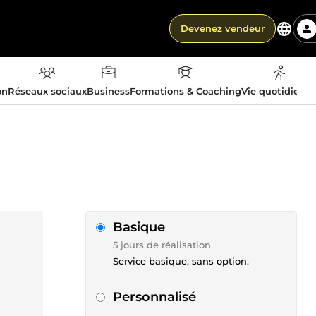
Devenez vendeur
on
Réseaux sociaux
Business
Formations & Coaching
Vie quotidienn
Basique
5 jours de réalisation
Service basique, sans option.
Personnalisé