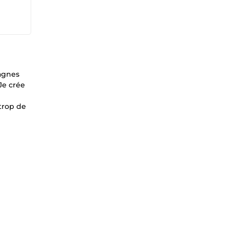
pagnes
Je crée
 trop de