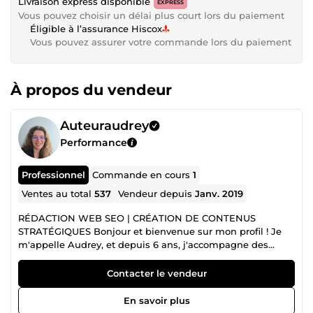
Livraison express disponible
EXPRESS
Vous pouvez choisir un délai plus court lors du paiement
Éligible à l’assurance Hiscox
Vous pouvez assurer votre commande lors du paiement
À propos du vendeur
Auteuraudrey
Performance
Professionnel
Commande en cours
1
Ventes au total
537
Vendeur depuis
Janv. 2019
RÉDACTION WEB SEO | CRÉATION DE CONTENUS
STRATÉGIQUES Bonjour et bienvenue sur mon profil ! Je
m'appelle Audrey, et depuis 6 ans, j'accompagne des
entreprises qui veulent transformer leur présence en ligne
en véritable levier de développement. Ma passion pour
Contacter le vendeur
l'écriture et le web m'a naturellement conduit vers la
rédaction SEO. Mais très vite, j'ai compris qu'un bon
En savoir plus
contenu ne se limite pas à être bien positionné sur Google.