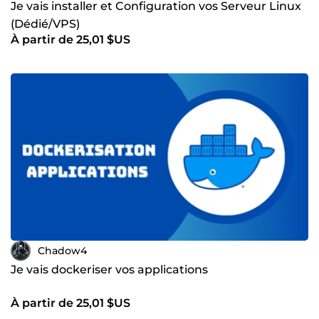
Je vais installer et Configuration vos Serveur Linux
service sur-mesure ? Contactez-moi pour discuter de votre
(Dédié/VPS)
projet et obtenir une solution adaptée ! 🚀
À partir de 25,01 $US
Chadow4
Je vais dockeriser vos applications
À partir de 25,01 $US