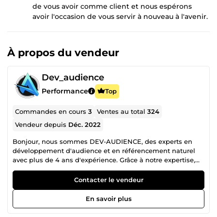
de vous avoir comme client et nous espérons
avoir l'occasion de vous servir à nouveau à l'avenir.
À propos du vendeur
Dev_audience
Performance
Top
Commandes en cours
3
Ventes au total
324
Vendeur depuis
Déc. 2022
Bonjour, nous sommes DEV-AUDIENCE, des experts en
développement d'audience et en référencement naturel
avec plus de 4 ans d'expérience. Grâce à notre expertise,
nous avons aidé de nombreuses entreprises et
professionnels à améliorer leur visibilité en ligne et à
Contacter le vendeur
attirer un trafic qualifié. ✅ Notre engagement : Vous offrir
des solutions sur mesure et vous fournir un travail de
En savoir plus
qualité irréprochable pour surpasser vos attentes. 💼 Plus
de 200 clients ont déjà fait appel à nos services, et nous