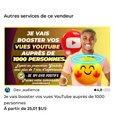
serions ravis de vous compter parmi nos futurs clients. ✨
Disponibles 24/7, nous sommes toujours prêts à répondre
à vos questions et à vous accompagner dans la réussite de
Autres services de ce vendeur
vos projets. N'hésitez pas à essayer nos services, et
ensemble, faisons de votre présence en ligne un véritable
atout.
Dev_audience
4,8
(20)
Je vais booster vos vues YouTube auprès de 1000
personnes
À partir de 25,01 $US