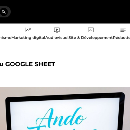
phisme
Marketing digital
Audiovisuel
Site & Développement
Rédacti
L ou GOOGLE SHEET