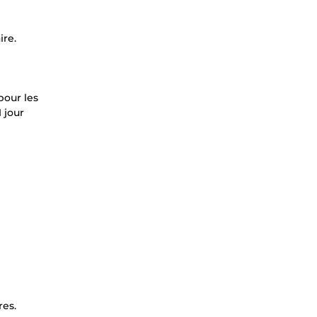
ire.
our les
 jour
res.