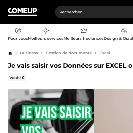
Pour vous
Meilleurs services
Meilleurs freelances
Design & Gra
Business
Gestion de documents
Excel
Accueil
Je vais saisir vos Données sur EXCE
Vente
0