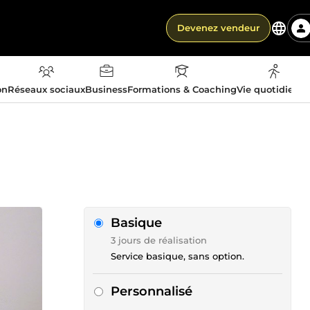
Devenez vendeur
on
Réseaux sociaux
Business
Formations & Coaching
Vie quotidienn
Basique
3 jours de réalisation
Service basique, sans option.
Personnalisé