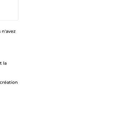
s n'avez
t la
 création