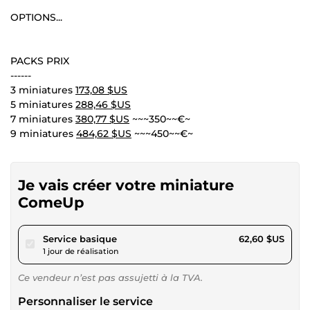
OPTIONS...
PACKS PRIX
------
3 miniatures
173,08 $US
5 miniatures
288,46 $US
7 miniatures
380,77 $US
~~~350~~€~
9 miniatures
484,62 $US
~~~450~~€~
Je vais créer votre miniature
ComeUp
pour 57,69 $US
Service basique
62,60 $US
1 jour de réalisation
Ce vendeur n’est pas assujetti à la TVA.
Personnaliser le service