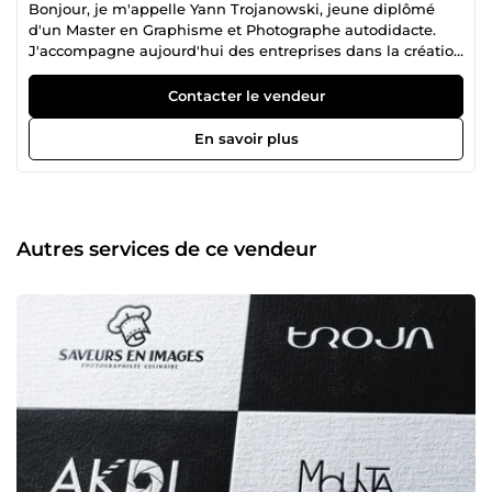
Bonjour, je m'appelle Yann Trojanowski, jeune diplômé
d'un Master en Graphisme et Photographe autodidacte.
J'accompagne aujourd'hui des entreprises dans la création
de visuels, je les aide à développer leur présence en ligne
et je les épaule dans la valorisation de leur image auprès
Contacter le vendeur
de leur clientèle. C'est par passion pour le graphisme et la
photographie que je me suis tourné vers ce milieu, et c'est
En savoir plus
avec tout ce sentiment et toute ma détermination que je
mets à profit mes qualités et mes compétences, pour faire
grandir vos projets.
Autres services de ce vendeur