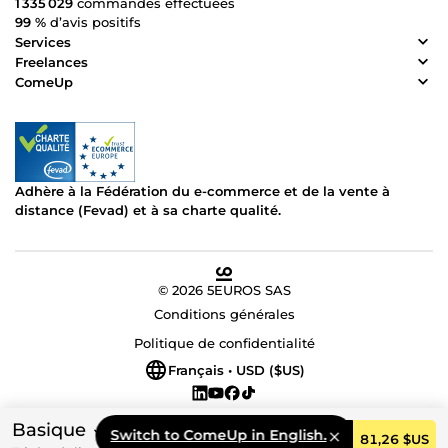
1 335 029
commandes effectuées
99 %
d’avis positifs
Services
Freelances
ComeUp
Adhère à la Fédération du e-commerce et de la vente à
distance (Fevad) et à sa charte qualité.
© 2026 5EUROS SAS
Conditions générales
Politique de confidentialité
Français • USD ($US)
Basique
Switch to ComeUp in English.
Commander
81,26 $US