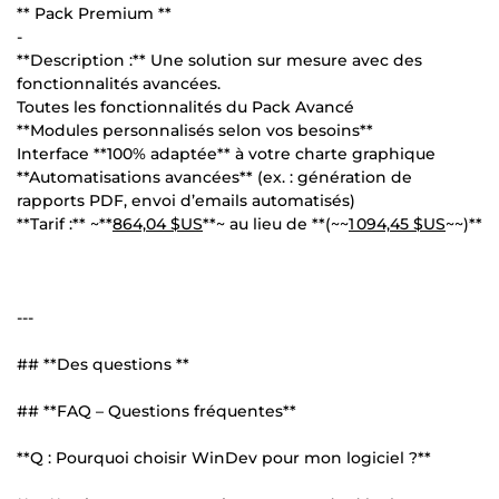
** Pack Premium **
-
**Description :** Une solution sur mesure avec des
fonctionnalités avancées.
Toutes les fonctionnalités du Pack Avancé
**Modules personnalisés selon vos besoins**
Interface **100% adaptée** à votre charte graphique
**Automatisations avancées** (ex. : génération de
rapports PDF, envoi d’emails automatisés)
**Tarif :** ~**
864,04 $US
**~ au lieu de **(~~
1 094,45 $US
~~)**
---
## **Des questions **
## **FAQ – Questions fréquentes**
**Q : Pourquoi choisir WinDev pour mon logiciel ?**