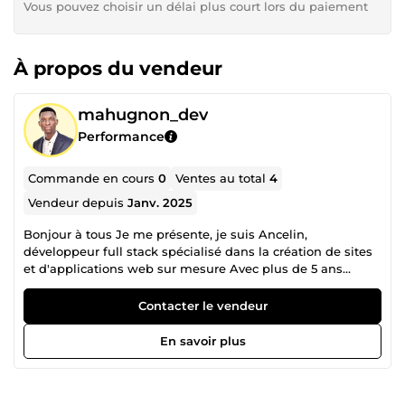
Vous pouvez choisir un délai plus court lors du paiement
À propos du vendeur
mahugnon_dev
Performance
Commande en cours
0
Ventes au total
4
Vendeur depuis
Janv. 2025
Bonjour à tous Je me présente, je suis Ancelin,
développeur full stack spécialisé dans la création de sites
et d'applications web sur mesure Avec plus de 5 ans
d’expérience, je conçois et développe des applications
web, mobiles, et logiciels pour répondre à vos besoins
Contacter le vendeur
spécifiques. Mon objectif ? Allier performance, fiabilité et
design intuitif pour propulser vos projets vers le succès. 💡
En savoir plus
Ce que je propose Développement web : Création
d’applications web modernes et d’API REST monopages
avec Vue.js ou de sites professionnels robustes avec