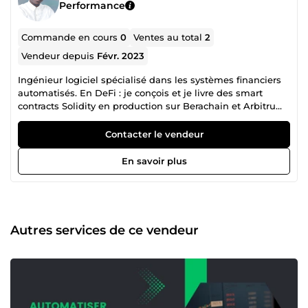
Performance
Commande en cours
0
Ventes au total
2
Vendeur depuis
Févr. 2023
Ingénieur logiciel spécialisé dans les systèmes financiers
automatisés. En DeFi : je conçois et je livre des smart
contracts Solidity en production sur Berachain et Arbitrum
— vaults ERC-4626, contrats upgradeables, stratégies
automatisées, infrastructure d'exécution on-chain. Des
Contacter le vendeur
contrats qui gèrent des fonds réels, où une erreur ne se
corrige pas après coup. J'y pratique aussi la revue de
En savoir plus
sécurité avant déploiement. En trading algorithmique :
robots MQL4/MQL5, connexion TradingView → MetaTrader
5, optimisation de données de backtesting, tableaux de
bord de suivi. Côté backend : Node.js/NestJS, Spring Boot,
PostgreSQL, intégrations de paiement et webhooks —
Autres services de ce vendeur
l'infrastructure qui tient derrière un système financier.
Master en Business Intelligence. Français et anglais
courants. Je réponds dans la journée, et je vous dis
franchement quand une demande sort de mon périmètre.