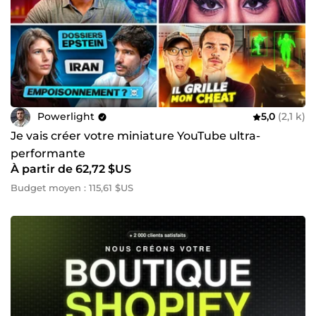
Powerlight
5,0
(2,1 k)
Je vais créer votre miniature YouTube ultra-
performante
À partir de 62,72 $US
Budget moyen : 115,61 $US