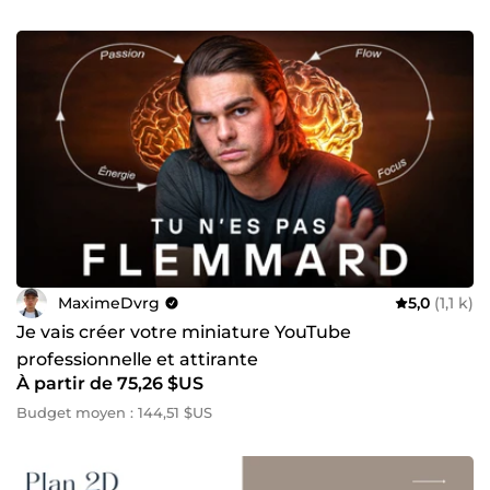
MaximeDvrg
5,0
(1,1 k)
Je vais créer votre miniature YouTube
professionnelle et attirante
À partir de 75,26 $US
Budget moyen : 144,51 $US