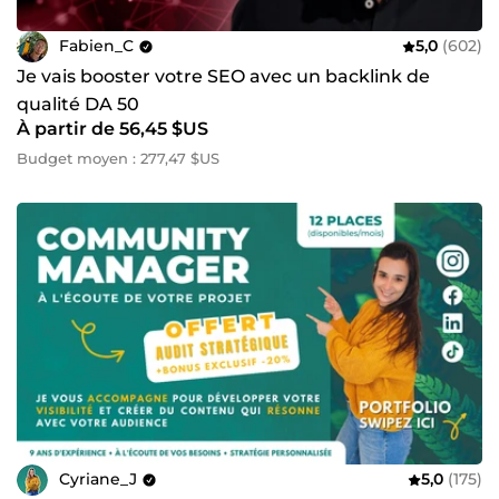
Fabien_C
5,0
(602)
Je vais booster votre SEO avec un backlink de
qualité DA 50
À partir de 56,45 $US
Budget moyen : 277,47 $US
Cyriane_J
5,0
(175)