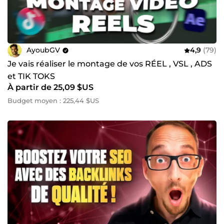
AyoubGV
4,9
(79)
Je vais réaliser le montage de vos RÉEL , VSL , ADS
et TIK TOKS
À partir de 25,09 $US
Budget moyen : 225,44 $US