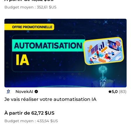
Budget moyen : 352,61 $US
NovekAI
5,0
(83)
Je vais réaliser votre automatisation IA
À partir de 62,72 $US
Budget moyen : 433,54 $US