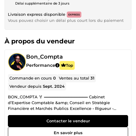
Délai supplémentaire de 3 jours
Livraison express disponible
EXPRESS
Vous pouvez choisir un délai plus court lors du paiement
À propos du vendeur
Bon_Compta
Performance
Top
Commande en cours
0
Ventes au total
31
Vendeur depuis
Sept. 2024
BON_COMPTA 🏅 ════════════════ Cabinet
d’Expertise Comptable &amp; Conseil en Stratégie
Financière et Marchés Publics Excellence • Rigueur •
Performance BON_COMPTA est un Cabinet d’Expertise
Comptable &amp; Conseil en Stratégie Financière et
Contacter le vendeur
Marchés Publics dédié aux entrepreneurs ambitieux,
startups, PME et dirigeants exigeants. Nous intervenons à
En savoir plus