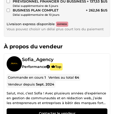
PREVISIONNEL FINANCIER DU BUSSINESS
+ 137,53 $US
Délai supplémentaire de 5 jours
BUSINESS PLAN COMPLET
+ 262,56 $US
Délai supplémentaire de 10 jours
Livraison express disponible
EXPRESS
Vous pouvez choisir un délai plus court lors du paiement
À propos du vendeur
Sofia_Agency
Performance
Top
Commande en cours
1
Ventes au total
64
Vendeur depuis
Sept. 2024
Salut, moi, c’est Sofia ! Avec plusieurs années d’expérience
en gestion de communautés et en rédaction web, j’aide
les entrepreneurs et entreprises à bâtir des marques fortes
et à engager leurs audiences de manière authentique et
impactante. Spécialiste certifiée dans mon domaine, je
Contacter le vendeur