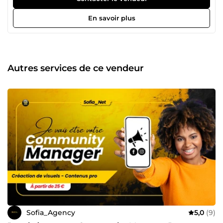
maîtrise des outils et techniques performants pour animer
vos réseaux sociaux, créer des stratégies éditoriales
En savoir plus
percutantes, et rédiger des contenus optimisés qui
attirent, captivent et convertissent. Ce qui me distingue ?
Mon sens de l’écoute, ma créativité et mon engagement à
fournir des résultats mesurables. Que vous souhaitiez
accroître votre visibilité, fidéliser votre communauté ou
Autres services de ce vendeur
booster vos ventes, je mets tout en œuvre pour
transformer vos ambitions en succès. 📅 Disponibilité
24h/24 7j/7j pour répondre à vos besoins. 💬 N'hésitez pas
à me contacter pour discuter de votre projet ou poser vos
questions avant de passer commande.
Sofia_Agency
5,0
(9)