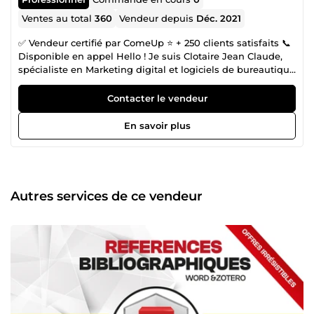
Ventes au total
360
Vendeur depuis
Déc. 2021
✅ Vendeur certifié par ComeUp ⭐ + 250 clients satisfaits 📞
Disponible en appel Hello ! Je suis Clotaire Jean Claude,
spécialiste en Marketing digital et logiciels de bureautique
. Je me plais dans tout ce qui se rapporte à l'informatique,
au digital, au numérique 👉 Je maitrise parfaitement
Contacter le vendeur
Microsoft office (Word, Excel, PowerPoint, Access, MS
Project…) 👉 Je maitrise excellemment les logiciels
En savoir plus
d’analyses et de traitement de données comme R, Stata,
SPSS… 👉 Je maitrise excellemment le pack Adobe (
Photoshop, Illustrator, Premiere pro, Indesign, Adobe XD,
Adobe animate, Figma…) Depuis 5ans, mon quotidien se
résume aux tâches sur Microsoft office, Adobe et les
Autres services de ce vendeur
logiciels d’analyses et de traitement de données. Je suis
dynamique, polyvalent et très passionnés. Mon
dynamisme et le fait d’être polyvalent me permet d'offrir
des prestations variées. J'ai satisfait une centaine de
paticuliers et entrepreneurs sur le site come up. Cet exploit
a été possible grâce aux autres qualités de vendeur dont je
fais montre. En voici quelques-uns👇 ✅ ma réactivité : je
réponds très vite. Généralement dans les minutes qui
suivent ✅ ma ponctualité : Sur 10 je livre 8.5 dans le délai