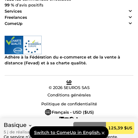
99 %
d’avis positifs
Services
Freelances
ComeUp
Adhère à la Fédération du e-commerce et de la vente à
distance (Fevad) et à sa charte qualité.
© 2026 5EUROS SAS
Conditions générales
Politique de confidentialité
Français • USD ($US)
Basique
Commander
125,39 $US
5 j de réalisation
Switch to ComeUp in English.
Ce service n’est actuellement pas disponible à la vente.