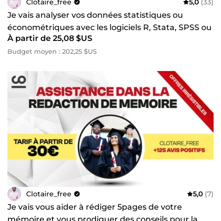
Clotaire_free
5,0
(33)
Je vais analyser vos données statistiques ou
économétriques avec les logiciels R, Stata, SPSS ou
À partir de 25,08 $US
Excel
Budget moyen : 202,25 $US
Clotaire_free
5,0
(7)
Je vais vous aider à rédiger 5pages de votre
mémoire et vous prodiguer des conseils pour la