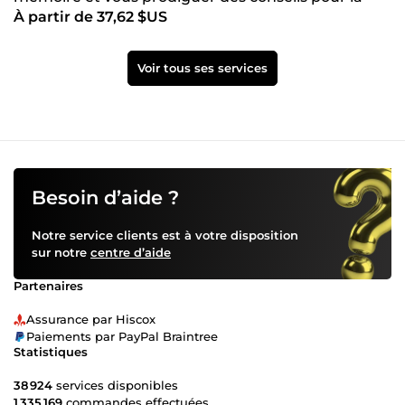
À partir de 37,62 $US
suite
Voir tous ses services
Besoin d’aide ?
Notre service clients est à votre disposition
sur notre
centre d’aide
Partenaires
Assurance par Hiscox
Paiements par PayPal Braintree
Statistiques
38 924
services disponibles
1 335 169
commandes effectuées