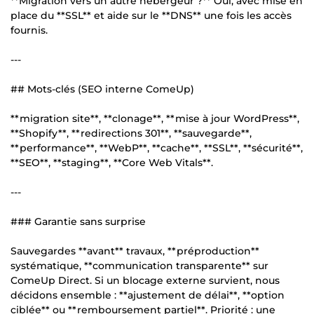
**Migration vers un autre hébergeur ?** Oui, avec mise en
place du **SSL** et aide sur le **DNS** une fois les accès
fournis.
---
## Mots-clés (SEO interne ComeUp)
**migration site**, **clonage**, **mise à jour WordPress**,
**Shopify**, **redirections 301**, **sauvegarde**,
**performance**, **WebP**, **cache**, **SSL**, **sécurité**,
**SEO**, **staging**, **Core Web Vitals**.
---
### Garantie sans surprise
Sauvegardes **avant** travaux, **préproduction**
systématique, **communication transparente** sur
ComeUp Direct. Si un blocage externe survient, nous
décidons ensemble : **ajustement de délai**, **option
ciblée** ou **remboursement partiel**. Priorité : une