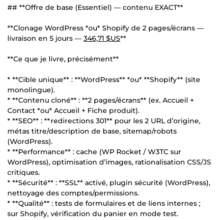
## **Offre de base (Essentiel) — contenu EXACT**
**Clonage WordPress *ou* Shopify de 2 pages/écrans —
livraison en 5 jours —
346,71 $US
**
**Ce que je livre, précisément**
* **Cible unique** : **WordPress** *ou* **Shopify** (site
monolingue).
* **Contenu cloné** : **2 pages/écrans** (ex. Accueil +
Contact *ou* Accueil + Fiche produit).
* **SEO** : **redirections 301** pour les 2 URL d’origine,
métas titre/description de base, sitemap/robots
(WordPress).
* **Performance** : cache (WP Rocket / W3TC sur
WordPress), optimisation d’images, rationalisation CSS/JS
critiques.
* **Sécurité** : **SSL** activé, plugin sécurité (WordPress),
nettoyage des comptes/permissions.
* **Qualité** : tests de formulaires et de liens internes ;
sur Shopify, vérification du panier en mode test.