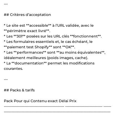
---
## Critères d’acceptation
* Le site est **accessible** à l’URL validée, avec le
**périmètre exact livré**.
* Les **301** posées sur les URL clés **fonctionnent**.
* Les formulaires essentiels et, le cas échéant, le
**paiement test Shopify** sont **OK**.
* Les **performances** sont **au moins équivalentes**,
idéalement meilleures (poids images, cache).
* La **documentation** permet les modifications
courantes.
---
## Packs & tarifs
Pack Pour qui Contenu exact Délai Prix
----------------------------------------------- ----------------------------- ------
-----------------------------------------------------------------------------------