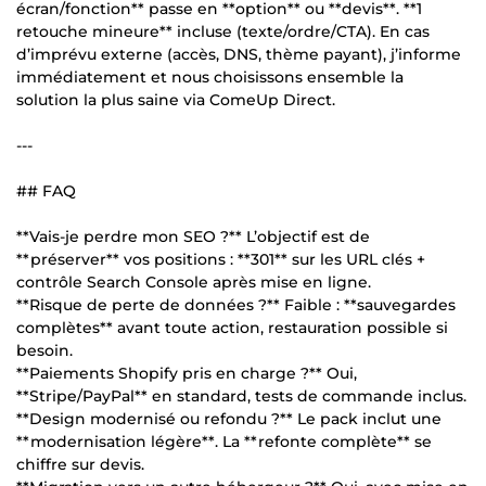
écran/fonction** passe en **option** ou **devis**. **1
retouche mineure** incluse (texte/ordre/CTA). En cas
d’imprévu externe (accès, DNS, thème payant), j’informe
immédiatement et nous choisissons ensemble la
solution la plus saine via ComeUp Direct.
---
## FAQ
**Vais-je perdre mon SEO ?** L’objectif est de
**préserver** vos positions : **301** sur les URL clés +
contrôle Search Console après mise en ligne.
**Risque de perte de données ?** Faible : **sauvegardes
complètes** avant toute action, restauration possible si
besoin.
**Paiements Shopify pris en charge ?** Oui,
**Stripe/PayPal** en standard, tests de commande inclus.
**Design modernisé ou refondu ?** Le pack inclut une
**modernisation légère**. La **refonte complète** se
chiffre sur devis.