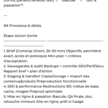
(forms, panier/checkout test) → **bascule** → **doc &
passation**.
---
## Processus & délais
Étape Action Sortie
----------------------------------- ---------------------------------------------- -
---------------------------------
1. Brief (ComeUp Direct, 20–30 min) Objectifs, périmètre
exact, accès et prérequis Mini-plan + critères
d’acceptation
2. Sauvegardes & audit Backups + contrôle SEO/Perf/Sécu
Rapport bref + plan d’action
3. Staging & transfert Copie/clonage + import des
contenus/produits Préproduction fonctionnelle
4. SEO & performance Redirections 301, métas de base,
cache, images Préprod optimisée
5. Mise en ligne & passation Bascule, QA finale, doc,
retouche mineure Site en ligne, prêt à l’usage