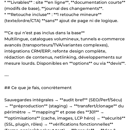
* **Livrables** : site **en ligne**, **documentation courte**
(modifs de base), **journal des changements**.
* **Retouche incluse** : **1 retouche mineure**
(texte/ordre/CTA) **sans** ajout de page ni de logique.
**Ce qui n’est pas inclus dans la base**
Multilingue, catalogues volumineux, tunnels e-commerce
avancés (transporteurs/TVA/variantes complexes),
intégrations CRM/ERP, refonte design complète,
rédaction de contenus, netlinking, développements sur
mesure lourds. Disponibles en **options** ou via **devis**.
---
## Ce que je fais, concrètement
Sauvegardes intégrales → **audit bref** (SEO/Perf/Sécu)
→ **préproduction** (staging) → **transfert/clonage** du
périmètre → **mapping** et pose des **301** →
**optimisations** (cache, images, LCP héro) → **sécurité**
(SSL, plugin, rôles) → **vérifications fonctionnelles**