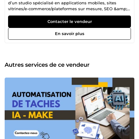
d’un studio spécialisé en applications mobiles, sites
vitrines/e-commerce/plateformes sur mesure, SEO &amp;
performance, et IA appliquée.🧠 Je conçois des sites,
applications et plateformes rapides, stables et orientés
Contacter le vendeur
résultats. Mon approche : objectifs chiffrés (Core Web
Vitals au vert, conversions en hausse, time-to-market
En savoir plus
court), processus clair (cadrage → maquettes → dev → QA
→ déploiement → support) et communication
transparente. Ce que je fais, concrètement : Applications
mobiles (iOS/Android) : MVP rapides, apps complètes,
publication stores, analytics &amp; crash-reporting. Sites
Autres services de ce vendeur
vitrines, e-commerce &amp; plateformes : design sur-
mesure, SEO technique, performances sous contrôle, back-
office adapté. SEO &amp; Performance : audit technique,
Core Web Vitals (LCP/INP/CLS), architecture &amp;
contenus qui convertissent. IA appliquée &amp;
Automatisation : Chat RAG (FAQ/catalogue) + handoff
humain, Génération &amp; QA de fiches produits (flux
contrôlé), Recherche sémantique / recommandations,
Automations n8n / Make (CRM, e-mailing, WhatsApp/SMS,
reporting). Bénéfices pour votre business : Vitesse &amp;
conversions : pages &lt; 2,5 s, entonnoirs mesurés, KPI
suivis. Moins de tâches répétitives : automatisations
documentées, réduction d’erreurs. Time-to-market court :