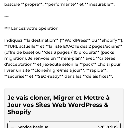
bascule **propre**, **performante** et **mesurable**.
---
## Lancez votre opération
Indiquez **la destination** (**WordPress** ou **Shopify**),
**l’URL actuelle** et **la liste EXACTE des 2 pages/écrans**
(offre de base) ou **des 3 pages / 10 produits** (packs
migration). Je renvoie un **mini-plan** avec **critères
d’acceptation** et j’exécute selon le **pack** choisi pour
livrer un site **cloné/migré/mis à jour**, **rapide**,
**sécurisé** et **SEO-ready** dans les **délais fixes**.
Je vais cloner, Migrer et Mettre à
Jour vos Sites Web WordPress &
Shopify
pour 346,71 $US
Service basique
376,18 $US