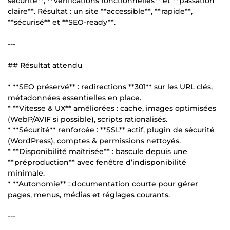
sécurité**, **vérifications fonctionnelles** et **passation
claire**. Résultat : un site **accessible**, **rapide**,
**sécurisé** et **SEO-ready**.
---
## Résultat attendu
* **SEO préservé** : redirections **301** sur les URL clés,
métadonnées essentielles en place.
* **Vitesse & UX** améliorées : cache, images optimisées
(WebP/AVIF si possible), scripts rationalisés.
* **Sécurité** renforcée : **SSL** actif, plugin de sécurité
(WordPress), comptes & permissions nettoyés.
* **Disponibilité maîtrisée** : bascule depuis une
**préproduction** avec fenêtre d’indisponibilité
minimale.
* **Autonomie** : documentation courte pour gérer
pages, menus, médias et réglages courants.
---