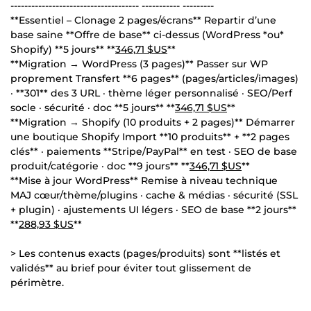
------------------------------------- ----------- ---------
**Essentiel – Clonage 2 pages/écrans** Repartir d’une
base saine **Offre de base** ci-dessus (WordPress *ou*
Shopify) **5 jours** **
346,71 $US
**
**Migration → WordPress (3 pages)** Passer sur WP
proprement Transfert **6 pages** (pages/articles/images)
· **301** des 3 URL · thème léger personnalisé · SEO/Perf
socle · sécurité · doc **5 jours** **
346,71 $US
**
**Migration → Shopify (10 produits + 2 pages)** Démarrer
une boutique Shopify Import **10 produits** + **2 pages
clés** · paiements **Stripe/PayPal** en test · SEO de base
produit/catégorie · doc **9 jours** **
346,71 $US
**
**Mise à jour WordPress** Remise à niveau technique
MAJ cœur/thème/plugins · cache & médias · sécurité (SSL
+ plugin) · ajustements UI légers · SEO de base **2 jours**
**
288,93 $US
**
> Les contenus exacts (pages/produits) sont **listés et
validés** au brief pour éviter tout glissement de
périmètre.