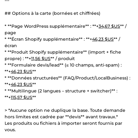
---
## Options à la carte (bornées et chiffrées)
* **Page WordPress supplémentaire** : **+
34,67 $US
** /
page
* **Écran Shopify supplémentaire** : **+
46,23 $US
** /
écran
* **Produit Shopify supplémentaire** (import + fiche
propre) : **+
11,56 $US
** / produit
* **Formulaire devis/lead** (≤ 10 champs, anti-spam) :
**+
46,23 $US
**
* **Données structurées** (FAQ/Product/LocalBusiness) :
**+
46,23 $US
**
* **Multilingue (2 langues – structure + switcher)** :
**+
115,57 $US
**
> *Aucune option ne duplique la base. Toute demande
hors limites est cadrée par **devis** avant travaux.*
Les produits ou fichiers à importer seront fournis par
vous.