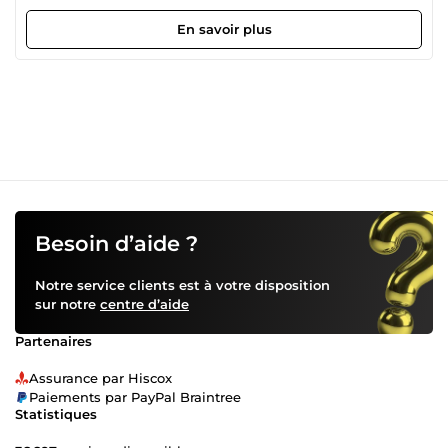
une professionnelle passionnée par la communication. J'ai
travaillé avec des clients de tous les secteurs pour leur
En savoir plus
offrir des services exceptionnels, conçus pour répondre à
leurs besoins spécifiques. Que vous cherchiez à conquérir
de nouveaux marchés, à atteindre un public international
ou simplement à améliorer la clarté de votre message, je
suis là pour vous aider à atteindre vos objectifs
linguistiques.
Besoin d’aide ?
Notre service clients est à votre disposition
sur notre
centre d’aide
Partenaires
Assurance par Hiscox
Paiements par PayPal Braintree
Statistiques