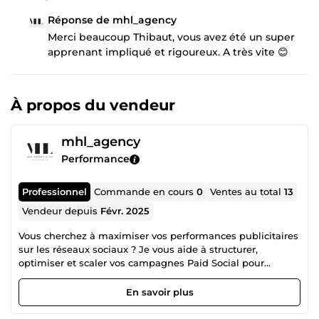
Réponse de mhl_agency
Merci beaucoup Thibaut, vous avez été un super
apprenant impliqué et rigoureux. A très vite 😊
À propos du vendeur
mhl_agency
Performance
Professionnel
Commande en cours
0
Ventes au total
13
Vendeur depuis
Févr. 2025
Vous cherchez à maximiser vos performances publicitaires
sur les réseaux sociaux ? Je vous aide à structurer,
optimiser et scaler vos campagnes Paid Social pour
atteindre vos objectifs : notoriété, génération de leads,
conversions e-commerce… Je suis Marine, indépendante
En savoir plus
dans le marketing digital depuis 10 ans.