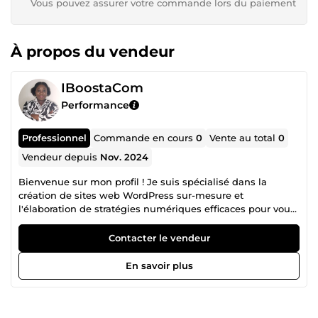
Vous pouvez assurer votre commande lors du paiement
À propos du vendeur
IBoostaCom
Performance
Professionnel
Commande en cours
0
Vente au total
0
Vendeur depuis
Nov. 2024
Bienvenue sur mon profil ! Je suis spécialisé dans la
création de sites web WordPress sur-mesure et
l'élaboration de stratégies numériques efficaces pour vous
aider à vous démarquer en ligne. Mes services incluent :
Création de sites web WordPress : Sites modernes,
Contacter le vendeur
fonctionnels et optimisés pour garantir une expérience
utilisateur fluide et performante. Stratégie digitale
En savoir plus
personnalisée : Élaboration de stratégies de contenu et de
communication sur les réseaux sociaux pour développer
votre audience et augmenter votre visibilité. Branding
&amp; identité visuelle : Création d'une image de marque