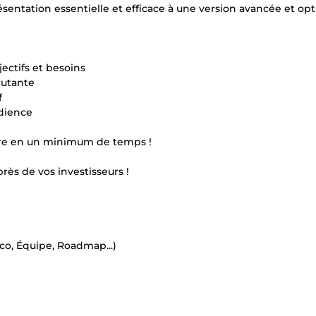
ésentation essentielle et efficace à une version avancée et op
jectifs et besoins
cutante
f
udience
incre en un minimum de temps !
rès de vos investisseurs !
co, Équipe, Roadmap...)