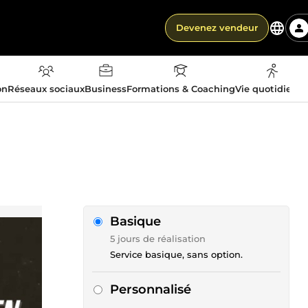
Devenez vendeur
on
Réseaux sociaux
Business
Formations & Coaching
Vie quotidienn
Basique
5 jours de réalisation
Service basique, sans option.
Personnalisé