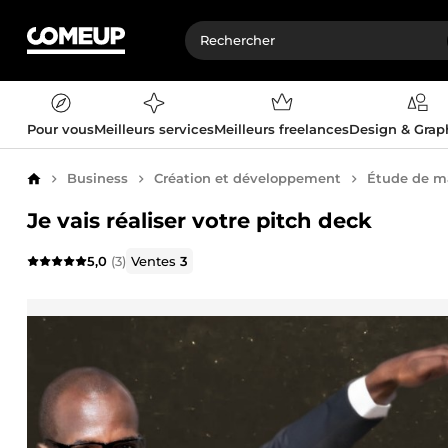
Pour vous
Meilleurs services
Meilleurs freelances
Design & Gra
Business
Création et développement
Étude de m
Accueil
Je vais réaliser votre pitch deck
5,0
(3)
Ventes
3