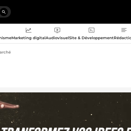
phisme
Marketing digital
Audiovisuel
Site & Développement
Rédacti
arché