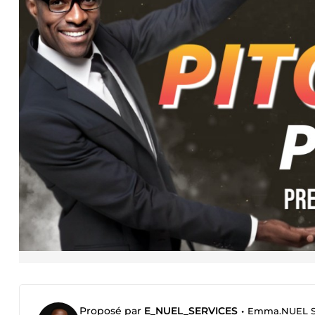
Proposé par
E_NUEL_SERVICES
•
Emma.NUEL S