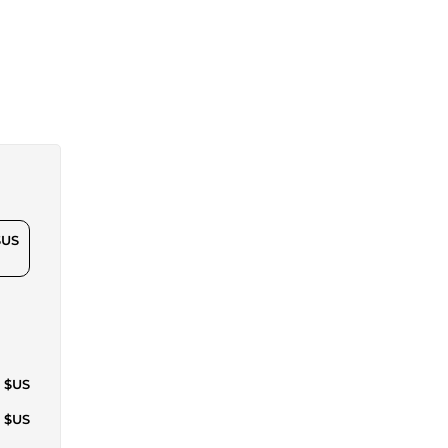
$US
6 $US
2 $US