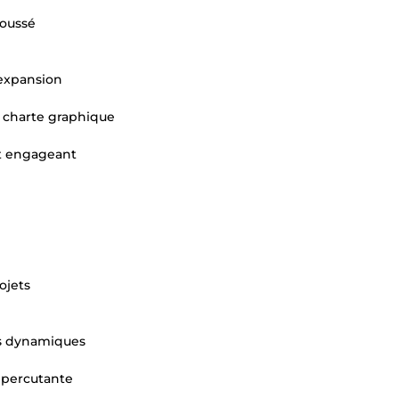
poussé
 expansion
e charte graphique
t engageant
ojets
ls dynamiques
t percutante