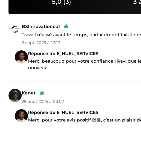
5,0
(3)
3 
BSInnovationco1
Travail réalisé avant le temps, parfaitement fait. Je
2 sept. 2025 à 17:17
Réponse de E_NUEL_SERVICES
Merci beaucoup pour votre confiance ! Ravi que le t
nouveau.
Kenet
29 août 2025 à 03:07
Réponse de E_NUEL_SERVICES
Merci pour votre avis positif 🙌🏽, c’est un plaisir d