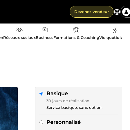
Devenez vendeur
on
Réseaux sociaux
Business
Formations & Coaching
Vie quotidienn
Basique
30 jours de réalisation
Service basique, sans option.
Personnalisé