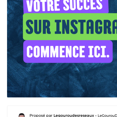
Proposé par
Legouroudesreseaux
•
LeGourouDe