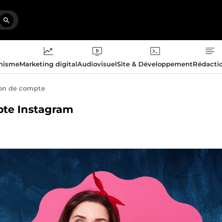
phisme
Marketing digital
Audiovisuel
Site & Développement
Rédacti
on de compte
mpte Instagram