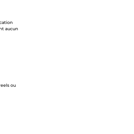
cation
ent aucun
reels ou