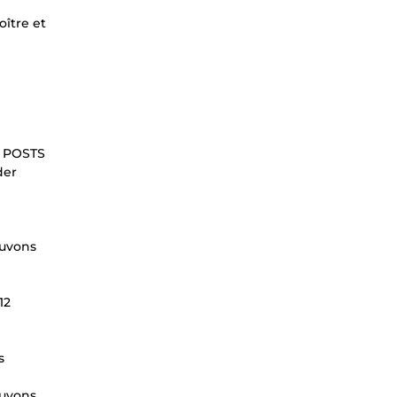
oître et
7 POSTS
der
ouvons
12
s
ouvons