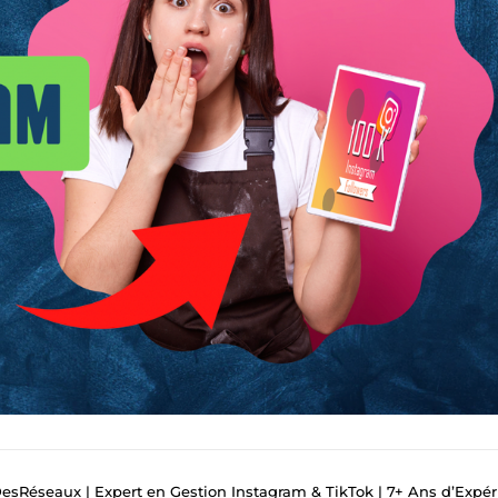
sRéseaux | Expert en Gestion Instagram & TikTok | 7+ Ans d’Expér