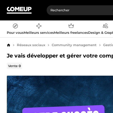
Pour vous
Meilleurs services
Meilleurs freelances
Design & Gra
Réseaux sociaux
Community management
Gesti
Accueil
Je vais développer et gérer votre co
Vente
0