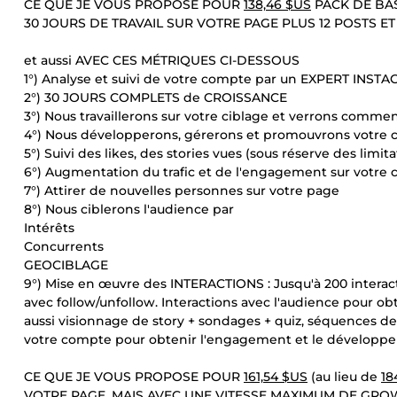
CE QUE JE VOUS PROPOSE POUR
138,46 $US
PACK DE BAS
30 JOURS DE TRAVAIL SUR VOTRE PAGE PLUS 12 POSTS ET
et aussi AVEC CES MÉTRIQUES CI-DESSOUS
1°) Analyse et suivi de votre compte par un EXPERT INST
2°) 30 JOURS COMPLETS de CROISSANCE
3°) Nous travaillerons sur votre ciblage et verrons comme
4°) Nous développerons, gérerons et promouvrons votre 
5°) Suivi des likes, des stories vues (sous réserve des limit
6°) Augmentation du trafic et de l'engagement sur votr
7°) Attirer de nouvelles personnes sur votre page
8°) Nous ciblerons l'audience par
Intérêts
Concurrents
GEOCIBLAGE
9°) Mise en œuvre des INTERACTIONS : Jusqu'à 200 interac
avec follow/unfollow. Interactions avec l'audience pour obt
aussi visionnage de story + sondages + quiz, séquences de
votre compte pour obtenir l'engagement et le développem
CE QUE JE VOUS PROPOSE POUR
161,54 $US
(au lieu de
18
VOTRE PAGE. MAIS AVEC UNE VITESSE MAXIMUM DE GRO