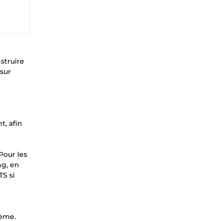
struire
 sur
t, afin
Pour les
ng, en
TS si
tème.