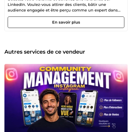
LinkedIn. Voulez-vous attirer des clients, bâtir une
audience engagée et être perçu comme un expert dans
votre domaine ? Votre présence sur LinkedIn ne peut pas
être laissée au hasard. J'accompagne les entrepreneurs,
En savoir plus
freelances et entreprises à se démarquer grâce à une
stratégie de contenu impactante et un personal branding
puissant. Fini les posts qui passent inaperçus et les profils
fades. Ensemble, nous allons créer une image forte qui
attire naturellement les bonnes opportunités. Mes services
Autres services de ce vendeur
: Optimisation de profil pour un positionnement clair et
efficace Rédaction de posts percutants qui génèrent de
l’engagement Stratégie de contenu pour vous imposer
comme une référence Accompagnement personnalisé
pour développer votre réseau et convertir LinkedIn est une
machine de visibilité et de business. À vous de l’exploiter
comme un pro. Vous êtes prêt ? Travaillons ensemble.