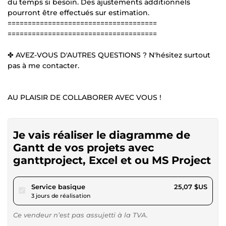
du temps si besoin. Des ajustements additionnels
pourront être effectués sur estimation.
=====================================
=====================================
✤ AVEZ-VOUS D'AUTRES QUESTIONS ? N'hésitez surtout
pas à me contacter.
AU PLAISIR DE COLLABORER AVEC VOUS !
Je vais réaliser le diagramme de
Gantt de vos projets avec
ganttproject, Excel et ou MS Project
pour 23,11 $US
Service basique
25,07 $US
3 jours de réalisation
Ce vendeur n’est pas assujetti à la TVA.