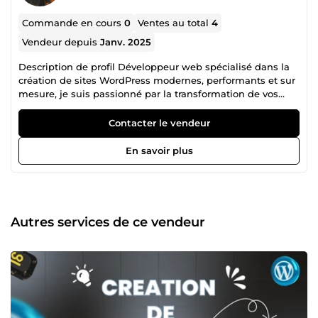
Commande en cours
0
Ventes au total
4
Vendeur depuis
Janv. 2025
Description de profil Développeur web spécialisé dans la
création de sites WordPress modernes, performants et sur
mesure, je suis passionné par la transformation de vos
idées en solutions concrètes et efficaces. Mon approche
repose sur : Une écoute attentive de vos besoins pour
Contacter le vendeur
concevoir des sites qui reflètent parfaitement votre vision.
Une expertise technique solide pour vous offrir des
En savoir plus
solutions personnalisées, performantes et évolutives. Des
services accessibles à tous les budgets, sans jamais
compromettre la qualité. Que vous soyez une petite
entreprise, un entrepreneur ou une organisation, je vous
accompagne à chaque étape, de la conception à la mise
Autres services de ce vendeur
en ligne, afin de garantir une expérience fluide et
entièrement satisfaisante. Pourquoi travailler avec moi ? ✔
Une expertise reconnue dans WordPress et les outils web
modernes. ✔ Une approche orientée résultats pour
maximiser votre impact en ligne. ✔ Un engagement
envers la satisfaction client et la transparence. Prêt à
concrétiser votre projet web ? Collaborons ensemble pour