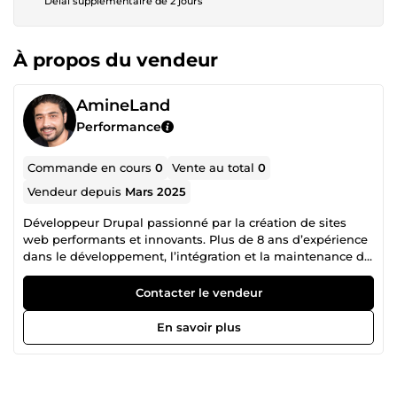
Délai supplémentaire de 2 jours
À propos du vendeur
AmineLand
Performance
Commande en cours
0
Vente au total
0
Vendeur depuis
Mars 2025
Développeur Drupal passionné par la création de sites
web performants et innovants. Plus de 8 ans d’expérience
dans le développement, l’intégration et la maintenance de
sites web avec Drupal 7, 8 et 10. Compétences avancées en
PHP, HTML, CSS, JavaScript, WordPress et Magento.
Contacter le vendeur
Réalisations marquantes : refonte du site en wordpress et
drupal , développement d’une application web pour les
En savoir plus
tests pratiques dans un centre de formation(Digitalisation
du process), conception d’une application
d’automatisation de planification liée au CRM. Les projets
innovants ça m'attirent. Motivé, polyvalent et bilingue.