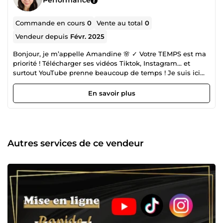
Performance
Commande en cours
0
Vente au total
0
Vendeur depuis
Févr. 2025
Bonjour, je m’appelle Amandine 🌸 ✓ Votre TEMPS est ma
priorité ! Télécharger ses vidéos Tiktok, Instagram... et
surtout YouTube prenne beaucoup de temps ! Je suis ici
pour vous offrir plus de temps libre, afin que vous puissiez
vous consacrer à des tâches vraiment plus importantes. ✓
En savoir plus
Je suis une personne efficace, sérieuse, professionnelle et
positive 😁 Mon travail est toujours soigné et je m'assure
de maintenir la discrétion requise, en particulier lorsqu'il
s'agit d'informations confidentielles. Je reste à votre
disposition, Amandine☀️
Autres services de ce vendeur