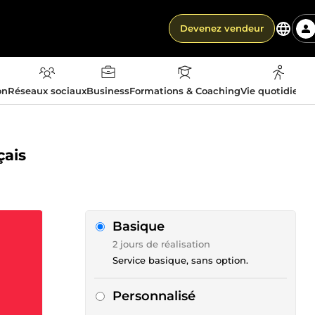
Devenez vendeur
on
Réseaux sociaux
Business
Formations & Coaching
Vie quotidienn
çais
Basique
2 jours de réalisation
Service basique, sans option.
Personnalisé