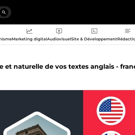
phisme
Marketing digital
Audiovisuel
Site & Développement
Rédacti
 et naturelle de vos textes anglais - fran