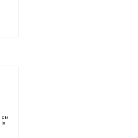
t par
 je
 🔍.