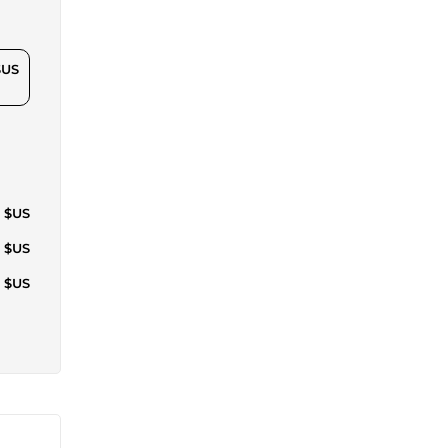
$US
1 $US
3 $US
8 $US