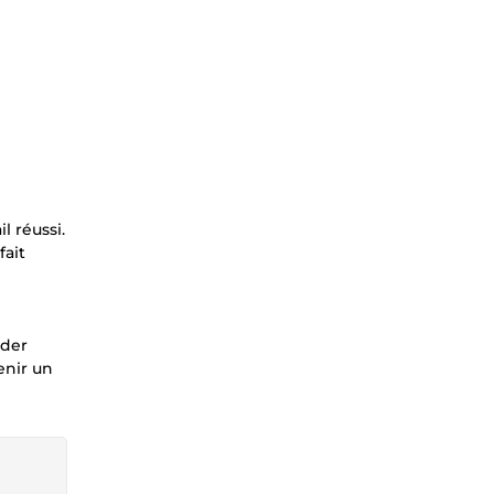
l réussi.
fait
ider
enir un