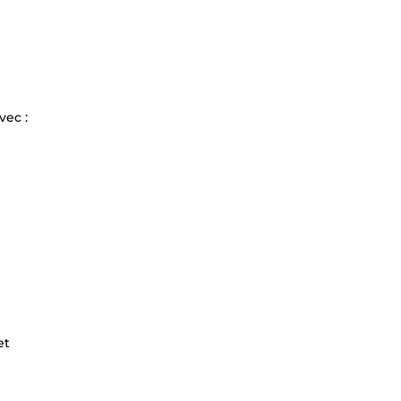
vec :
et