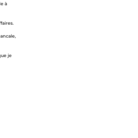
le à
faires.
ancale,
que je