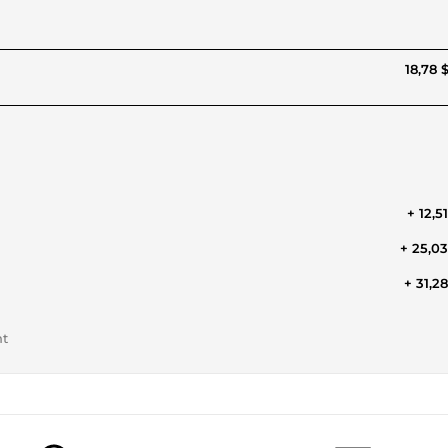
18,78 
+ 12,5
+ 25,0
+ 31,2
nt