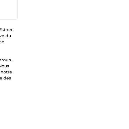
Esther,
ive du
une
eroun.
 Nous
 notre
re des