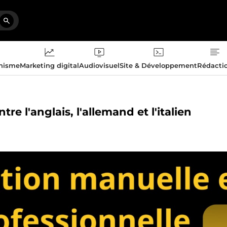
phisme
Marketing digital
Audiovisuel
Site & Développement
Rédacti
re l'anglais, l'allemand et l'italien