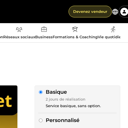
Devenez vendeur
on
Réseaux sociaux
Business
Formations & Coaching
Vie quotidienn
Basique
2 jours de réalisation
Service basique, sans option.
Personnalisé