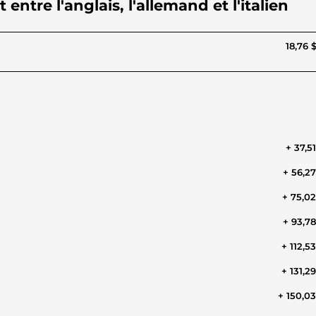
entre l'anglais, l'allemand et l'italien
18,76 
+ 37,5
+ 56,2
+ 75,0
+ 93,7
+ 112,5
+ 131,2
+ 150,0