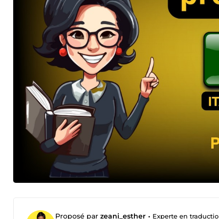
Proposé par
zeani_esther
•
Experte en traductio