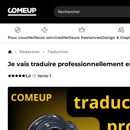
Pour vous
Meilleurs services
Meilleurs freelances
Design & Gra
Rédaction
Traduction
Accueil
Je vais traduire professionnellement ent
5,0
(1)
Vente
1