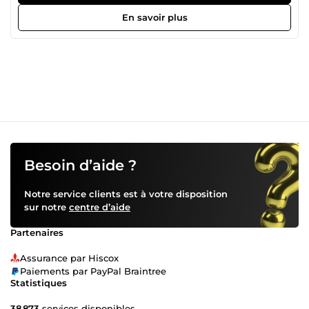
effectuant toutes les étapes de conception (site internet,
publicités, diffusion…). J’ai ainsi pu apprendre dans de
En savoir plus
nombreux domaines (marketing digital, réseaux sociaux,
développement de sites web …). J’aime la musique, le
cinéma, et l’immobilier. J’ai rénové intégralement
plusieurs appartements (plomberie, électricité, fenêtres,
murs …).
Besoin d’aide ?
Notre service clients est à votre disposition
sur notre
centre d’aide
Partenaires
Assurance par Hiscox
Paiements par PayPal Braintree
Statistiques
38 873
services disponibles