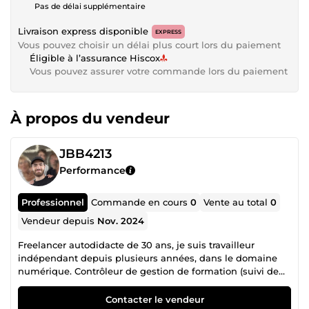
Pas de délai supplémentaire
Livraison express disponible
EXPRESS
Vous pouvez choisir un délai plus court lors du paiement
Éligible à l’assurance Hiscox
Vous pouvez assurer votre commande lors du paiement
À propos du vendeur
JBB4213
Performance
Professionnel
Commande en cours
0
Vente au total
0
Vendeur depuis
Nov. 2024
Freelancer autodidacte de 30 ans, je suis travailleur
indépendant depuis plusieurs années, dans le domaine
numérique. Contrôleur de gestion de formation (suivi de
budget, gestion d'entreprise, calcul des coûts etc...), j’ai
créé et géré plusieurs boutiques de e-commerce en
Contacter le vendeur