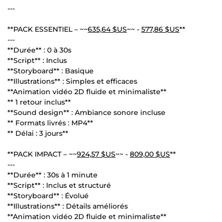
---
**PACK ESSENTIEL – ~~
635,64 $US
~~ -
577,86 $US
**
---
**Durée** : 0 à 30s
**Script** : Inclus
**Storyboard** : Basique
**Illustrations** : Simples et efficaces
**Animation vidéo 2D fluide et minimaliste**
** 1 retour inclus**
**Sound design** : Ambiance sonore incluse
** Formats livrés : MP4**
** Délai : 3 jours**
**PACK IMPACT – ~~
924,57 $US
~~ -
809,00 $US
**
---
**Durée** : 30s à 1 minute
**Script** : Inclus et structuré
**Storyboard** : Évolué
**Illustrations** : Détails améliorés
**Animation vidéo 2D fluide et minimaliste**