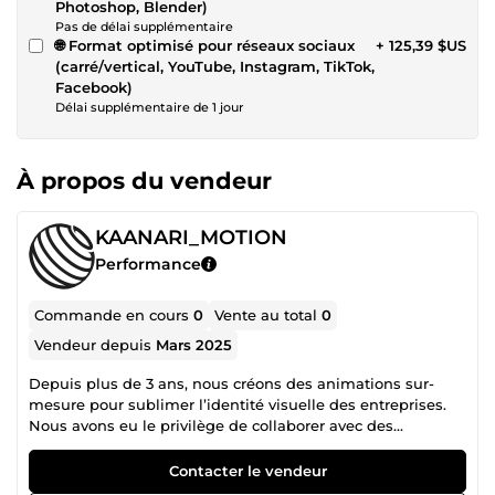
Photoshop, Blender)
Pas de délai supplémentaire
🌐 Format optimisé pour réseaux sociaux
+ 125,39 $US
(carré/vertical, YouTube, Instagram, TikTok,
Facebook)
Délai supplémentaire de 1 jour
À propos du vendeur
KAANARI_MOTION
Performance
Commande en cours
0
Vente au total
0
Vendeur depuis
Mars 2025
Depuis plus de 3 ans, nous créons des animations sur-
mesure pour sublimer l’identité visuelle des entreprises.
Nous avons eu le privilège de collaborer avec des
références prestigieuses telles que : VINCI Énergies, EDF,
TV5, McCann, CANAL+, LAURENT PERRIER, SHELL Que
Contacter le vendeur
vous soyez une grande entreprise, une startup ou un