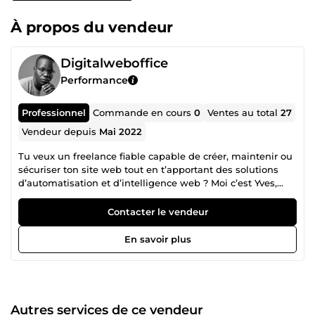
À propos du vendeur
Digitalweboffice
Performance
Professionnel
Commande en cours
0
Ventes au total
27
Vendeur depuis
Mai 2022
Tu veux un freelance fiable capable de créer, maintenir ou
sécuriser ton site web tout en t’apportant des solutions
d’automatisation et d’intelligence web ? Moi c’est Yves,
Développeur full-stack et fondateur de Digital Web Office
Depuis plus de 6 ans, j’accompagne des clients en France,
Contacter le vendeur
Belgique, Canada et Afrique francophone à concevoir,
réparer et propulser leurs projets web avec une seule règle
En savoir plus
: 💥 Performance, sécurité, et résultats mesurables. 💡 Mes
domaines d’expertise 🔧 Maintenance &amp; optimisation
de sites web → Surveillance, mises à jour, corrections
d’erreurs, nettoyage de virus et optimisation de la vitesse.
🌍 Création de sites WordPress et boutiques en ligne →
Autres services de ce vendeur