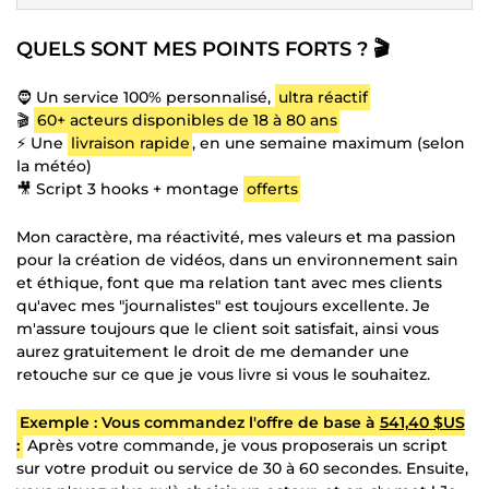
QUELS SONT MES POINTS FORTS ? 🎬
🧔 Un service 100% personnalisé,
ultra réactif
🎬
60+ acteurs disponibles de 18 à 80 ans
⚡ Une
livraison rapide
, en une semaine maximum (selon
la météo)
🎥 Script 3 hooks + montage
offerts
Mon caractère, ma réactivité, mes valeurs et ma passion
pour la création de vidéos, dans un environnement sain
et éthique, font que ma relation tant avec mes clients
qu'avec mes "journalistes" est toujours excellente. Je
m'assure toujours que le client soit satisfait, ainsi vous
aurez gratuitement le droit de me demander une
retouche sur ce que je vous livre si vous le souhaitez.
Exemple : Vous commandez l'offre de base à
541,40 $US
:
Après votre commande, je vous proposerais un script
sur votre produit ou service de 30 à 60 secondes. Ensuite,