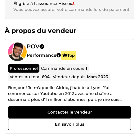
Éligible à l’assurance Hiscox
Vous pouvez assurer votre commande lors du paiement
À propos du vendeur
POV
Performance
Top
Professionnel
Commande en cours
1
Ventes au total
694
Vendeur depuis
Mars 2023
Bonjour ! Je m'appelle Aldric, j'habite à Lyon. J'ai
commencé sur Youtube en 2012 avec une chaîne a
désormais plus d'1 million d'abonnés, puis je me suis
lancé dans l'e-commerce que j'ai pratiqué pendant 3 ans.
Désormais, je produis des vidéos UGC sketch et micro
Contacter le vendeur
trottoir pour tout type de client grâce à mon agence POV et
mes centaines d'acteurs professionnels ! N'hésitez pas à
En savoir plus
me contacter pour discuter de vos projets. A bientôt !