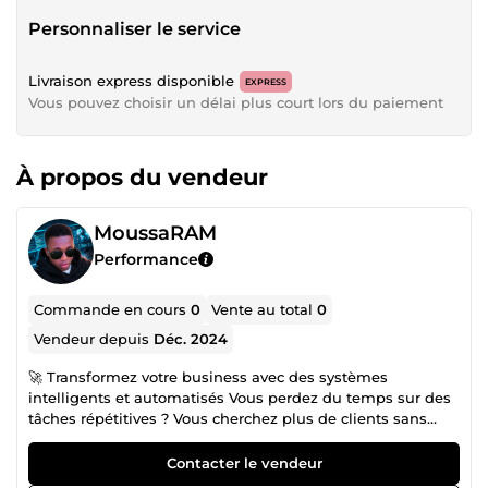
Personnaliser le service
Livraison express disponible
EXPRESS
Vous pouvez choisir un délai plus court lors du paiement
À propos du vendeur
MoussaRAM
Performance
Commande en cours
0
Vente au total
0
Vendeur depuis
Déc. 2024
🚀 Transformez votre business avec des systèmes
intelligents et automatisés Vous perdez du temps sur des
tâches répétitives ? Vous cherchez plus de clients sans
effort constant ? Je conçois des solutions digitales sur
mesure pour automatiser, optimiser et accélérer votre
Contacter le vendeur
activité. 💡 Ce que je peux faire pour vous : Automatiser vos