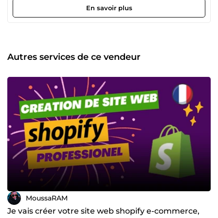
tâches et processus Mettre en place des systèmes de
En savoir plus
génération de clients Créer des sites et applications web
performants Développer des solutions intelligentes
adaptées à vos besoins 🎯 Mon objectif : Vous faire gagner
du temps, améliorer votre productivité et augmenter vos
résultats grâce à des systèmes efficaces et durables. ⚡
Autres services de ce vendeur
Pourquoi me choisir ? Approche orientée résultats
Solutions simples et efficaces Réactivité et
professionnalisme Accompagnement personnalisé 📩 Prêt
à passer au niveau supérieur ? Contactez-moi dès
maintenant et discutons de votre projet.
MoussaRAM
Je vais créer votre site web shopify e-commerce,