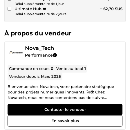
Délai supplémentaire de 1 jour
Ultimate Hub 👑
+ 62,70 $US
Délai supplémentaire de 2 jours
À propos du vendeur
Nova_Tech
Performance
Commande en cours
0
Vente au total
1
Vendeur depuis
Mars 2025
Bienvenue chez Novatech, votre partenaire stratégique
pour des projets numériques innovants. 🚀🌍 Chez
Novatech, nous ne nous contentons pas de suivre
l’évolution technologique, nous en sommes les créateurs.
Notre mission est simple : transformer vos idées en
Contacter le vendeur
solutions digitales performantes et durables, parfaitement
en phase avec vos objectifs d’affaires. Nos domaines
En savoir plus
d'expertise : Développement web &amp; mobile 💻📱 : Des