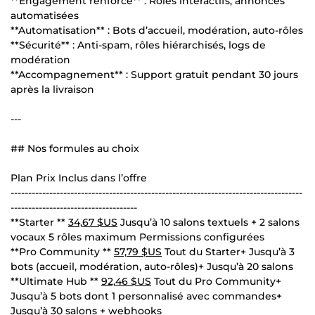
**Engagement renforcé** : Rôles interactifs, annonces
automatisées
**Automatisation** : Bots d’accueil, modération, auto-rôles
**Sécurité** : Anti-spam, rôles hiérarchisés, logs de
modération
**Accompagnement** : Support gratuit pendant 30 jours
après la livraison
---
## Nos formules au choix
Plan Prix Inclus dans l’offre
-----------------------------------------------------------------------------------
------------------------------------
**Starter **
34,67 $US
Jusqu’à 10 salons textuels + 2 salons
vocaux 5 rôles maximum Permissions configurées
**Pro Community **
57,79 $US
Tout du Starter+ Jusqu’à 3
bots (accueil, modération, auto-rôles)+ Jusqu’à 20 salons
**Ultimate Hub **
92,46 $US
Tout du Pro Community+
Jusqu’à 5 bots dont 1 personnalisé avec commandes+
Jusqu’à 30 salons + webhooks