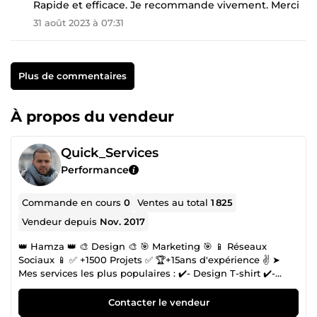
Rapide et efficace. Je recommande vivement. Merci
31 août 2023 à 07:31
Plus de commentaires
À propos du vendeur
Quick_Services
Performance
Commande en cours
0
Ventes au total
1 825
Vendeur depuis
Nov. 2017
👑 Hamza 👑 🎨 Design 🎨 🎯 Marketing 🎯 📱 Réseaux
Sociaux 📱 ✅ +1500 Projets ✅ 🏆+15ans d'expérience ✌️ ➤
Mes services les plus populaires : ✔️- Design T-shirt ✔️-
Création de Logo ✔️- Ebook, Catalogue, Magazine ✔️- Flyer,
Dépliant ✔️- Visuel pour Publicité Instagram / Facebook
Contacter le vendeur
Ads ➤ Marketing sur les réseaux sociaux : ✔️- Facebook ✔️-