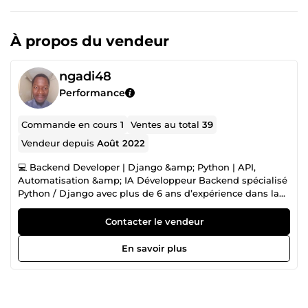
À propos du vendeur
ngadi48
Performance
Commande en cours
1
Ventes au total
39
Vendeur depuis
Août 2022
💻 Backend Developer | Django &amp; Python | API,
Automatisation &amp; IA Développeur Backend spécialisé
Python / Django avec plus de 6 ans d’expérience dans la
création d’applications web, d’API et de solutions
d’automatisation pour les entreprises. Je développe
Contacter le vendeur
egalement des solutions performantes et évolutives
d'applications mobiles Android et iOS avec Flutter. J’aide
En savoir plus
les entreprises à développer des applications fiables,
automatiser leurs processus et exploiter leurs données
grâce à Python, les API et les outils d’intelligence
artificielle. Je peux intervenir du backend jusqu’au