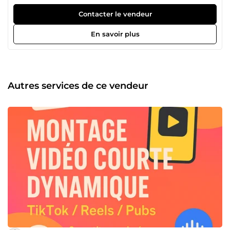
libérer des tâches administratives afin que vous puissiez
vous concentrer sur votre cœur de métier. 💡 Mes services
Contacter le vendeur
couvrent : Gestion administrative et bureautique Support à
la direction et coordination d’équipe Suivi administratif et
En savoir plus
financier de base Communication interne et gestion
d’informations Solutions sur mesure pour digitalisation,
CRM et événements Grâce à mes services, vous bénéficiez
d’un soutien administratif fiable, moderne et proactif,
adapté à vos besoins. Si vous êtes entrepreneur, dirigeant
Autres services de ce vendeur
ou responsable d’équipe et que vous cherchez un
assistant administratif capable de simplifier votre
quotidien, je serais ravi d’échanger avec vous ! Contacte-
moi 🤝